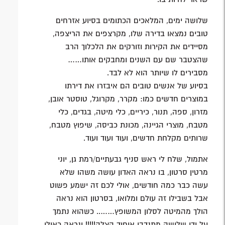
שלושה ימים, המלאכים הכתומים בסיוע אזרחים
טובים נמצאו בדירה שלו, מקרצפים את הריצפה,
מסיידים את הקירות וזורקים את הלכלוך הרב
שהצטבר שם עם השנים ומחבקים אותו……
מסבירים לו שיותר הוא לא לבד.
בסיוע של אנשים טובים הם איבזרו את דירתו
במוצרים חדשים כמו: מקרר, מקרוגל, טוסטר אובן,
מזרון, ספה, תנור, כיריים, כלי מיטה, בגדים, כלי
מטבח, מוצרי הגיינה, מכונת כביסה, שיפוץ מטבח,
שרותים מקלחת חדשים, ועוד ועוד ועוד.
אתמול, שלח לי ראש סניף גבעתיים/רמת גן, יוני
מרטין סרטון, בו נראה האדון עושה משהו שלא
עשה כבר כמה חודשים, אולי לכם זה ישמע פשוט
אבל בשבילו זה עולם ומלואו, בסרטון הוא נראה
הולך מהמיטה לסלון המשופץ…….. כשהוא נתמך
על ידי שלושה מתנדבי איחוד הצלה!!!!! ונראה כאילו