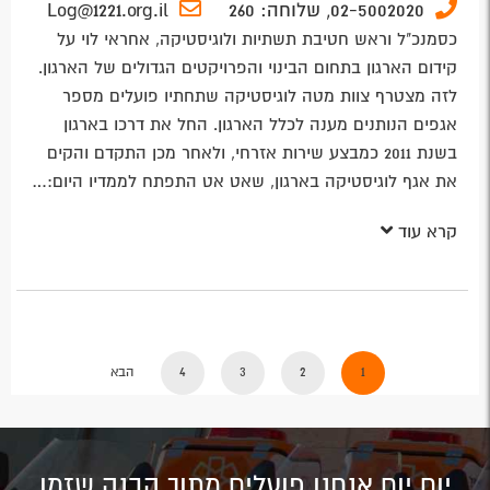
02-5002020,
שלוחה:
260
Log@1221.org.il
כסמנכ"ל וראש חטיבת תשתיות ולוגיסטיקה, אחראי לוי על
קידום הארגון בתחום הבינוי והפרויקטים הגדולים של הארגון.
לזה מצטרף צוות מטה לוגיסטיקה שתחתיו פועלים מספר
אגפים הנותנים מענה לכלל הארגון. החל את דרכו בארגון
בשנת 2011 כמבצע שירות אזרחי, ולאחר מכן התקדם והקים
את אגף לוגיסטיקה בארגון, שאט אט התפתח לממדיו היום:…
קרא עוד
1
2
3
4
הבא
יום יום אנחנו פועלים מתוך הבנה שזמן