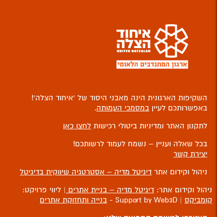
השקיפות הארגונית הינה מאבני היסוד של ‘איחוד הצלה’!
באפשרותכם לעיין
במסמכי העמותה
.
לתקנון האתר ומדיניות ביטולי רכישות
לחצו כאן
בכל שאלה ועניין – נשמח לעמוד לרשותכם!
יצירת קשר
ניהול וקידום אתר
דיגיטל מדיה – אסטרטגיה שיווקית בדיגיטל
ניהול וקידום אתר:
דיגיטל מדיה – בניית אתרים
| ליווי פרויקט:
קומביקס
| Support by Web3D -
בנייה ותחזוקת אתרים