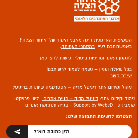
השקיפות הארגונית הינה מאבני היסוד של ‘איחוד הצלה’!
באפשרותכם לעיין
במסמכי העמותה
.
לתקנון האתר ומדיניות ביטולי רכישות
לחצו כאן
בכל שאלה ועניין – נשמח לעמוד לרשותכם!
יצירת קשר
ניהול וקידום אתר
דיגיטל מדיה – אסטרטגיה שיווקית בדיגיטל
ניהול וקידום אתר:
דיגיטל מדיה – בניית אתרים
| ליווי פרויקט:
קומביקס
| Support by Web3D -
בנייה ותחזוקת אתרים
הצטרפו לרשימת התפוצה שלנו: