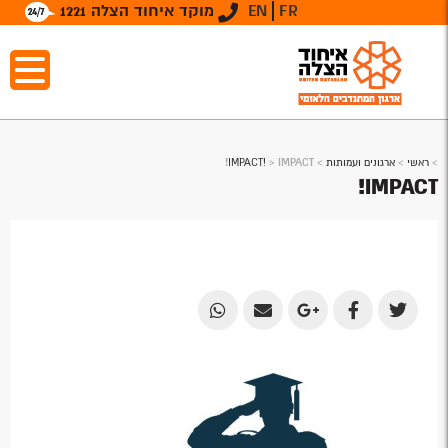
FR
EN
מוקד איחוד הצלה 1221
>
ראשי
>
ארגונים ועמותות
>
IMPACT!
>
IMPACT!
IMPACT!
Share
Share
Share
Share
Share
by
by
on
on
on
Email
Email
Google
Facebook
Twitter
Plus