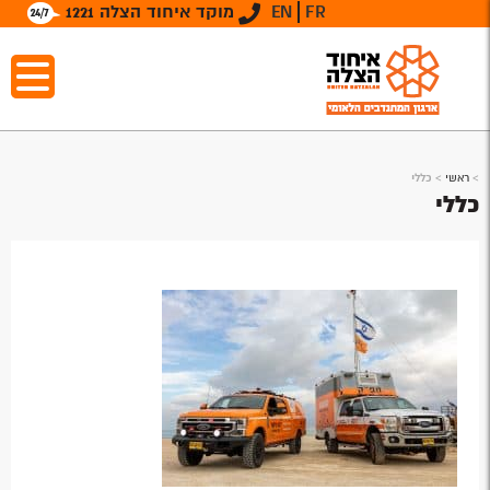
FR
EN
מוקד איחוד הצלה 1221
>
ראשי
>
כללי
כללי