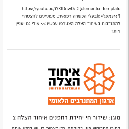
https://youtu.be/1YXfDnwDzDI[elementor-template
id="1871346"]בעלי הכשרה רפואית, מעוניינים להצטרף
להתנדבות באיחוד הצלה הצטרפו עכשיו >> אולי גם יעניין
אותך
מוגן: שידור חי יחידת רחפנים איחוד הצלה 2
התוכן המבוקש מוגן בסיסמה. כדי לצפות בו, יש להזין אותה