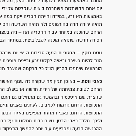
יום אחת מהשחלות משחררת ביצית שנקלטת על ידי ה
באמצעות תא זרע, במידה והייתה הפריה ייקח כמה י
הרחם שהוכנה במיוחד עבור ההפריה הזו – וזה בעצם
רפידה חדשה שתהיה מוכנה לקבל ביצית במחזור הבא 
ווסת תקין
– מחזוריות הנ
מנת להיות כשירה וראויה לקלוט זרע וביצית מופרית ל
הורמונים שיתמכו בהריון הנ"ל כל הרקמה שנוצרה תנ
כאבי ווסת
– באופן תקין מה שקורה זה שגוף האישה מ
הרחם לטובת צמיחתה של רירית חדשה אז בשלב הראש
שנוצרת שם איסכמיה ובהמשך גם מתחילים גם התכווצ
התכווצות הרחם גורמות לכאבים, לעיתים כאבים עזים
התכווצות הרחם. כאבי המחזור מופיעים באזור הבטן
ולירך. מלבד כאבי הבטן, נשים רבות מתלוננות על בח
ההרגשה הרעה ומפריעים עוד יותר להמשך התפקוד היו