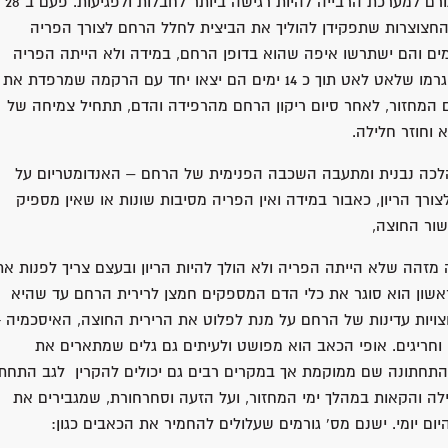
מחובר באמצעות מספר רצועות לדפנות האגן, מה שגורם למערכת הרבייה להיות רגישה ביותר לחבלות ולפגיעות. פעם ב 28
חצוצרות שתפקידן להוליך את הביצית לחלל הרחם לצורך הפריה
מים והם ישתרשו איפה שהוא בדופן הרחם, במידה ולא הייתה הפריה
תהיה ירידה חדה בהורמונים ולא תהיה השרשה והם יגרמו שלאט לאט תוך כ 14 ימים הם יצאו יחד עם הרקמה שמרפדת את
 המחזור, לאחר סיום ריקון הרחם מהרפידה והדם, תתחיל צמיחה של
וחוזר חלילה.
עה סביבות ה 28 יום שבמהלכה נבנית ומתעבה השכבה הפנימית של הרחם – האנדומטריום על
צורך הריון, כאבור במידה ואין הפריה מסיבות שונות או שאין מספיק
שור החוצה,
זהה שלא הייתה הפריה ולא הולך להיות הריון ובעצם צריך לפנות את
ון הוא סוגר את כלי הדם המספקים חמצן לרירית הרחם עד שהיא
ויות עדינות של הרחם על מנת לפלוט את הרירית החוצה, האיסכמיה +
 וחריגים. אופי הכאב הוא מפושט ולעיתים גם גלים שמתארים את
 התחתונה שם ממוקמת אך במקרים רבים גם יכולים להקרין לגב התחתו
ילה והקאות במהלך ימי המחזור, ועל הזעה וסחרחורת, שמגבירים את
ם יומי. ישנם מס' גורמים שעלולים להחמיר את הכאבים כגון: