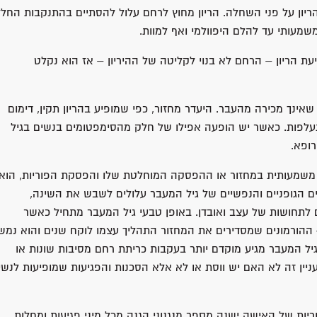
ון על פני השחלה. הריון מחוץ לרחם עלול להסתיים בהתנקבות החלל
משמעותי עד להלם היפוולמי ואף למוות.
יעת הריון – הרחם לא בנוי לקליטה של ההיריון – אז הוא נקלט
שאינך מכירה מהעבר. היעדר מחזור, כפי שמופיע בהריון תקין, דימום
עלפות. כאשר יש הופעה אפילו של חלק מהסימפטומים בנשים בגיל
רופא.
 משמעותית במחזור או ההפסקה המוחלטת שלו והפסקת הפוריות, הוא
ים הגופניים והנפשיים של גיל המעבר עלולים לשבש את השינה,
 לתחושות של עצב ואובדן. באופן טבעי גיל המעבר מתחיל כאשר
 ההורמונים שמסדירים את המחזור התהליך עצמו לוקח שנים והוא נמש
 50. אצל חלק מהנשים גיל המעבר מגיע מוקדם יותר בעקבות כריתת רחם מסיבות שונות או
ניין זה לא האם יש ווסת או לא אלא הסכנות והפגיעות שמופיעות לנשי
יות של האישה ישנה מספר מנגנוני הגנה מכל מיני פגיעות ומחלות