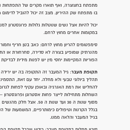
מתפתח בחצוצרה, ואף תוארו מקרים של התפתחות הרי
בו מתפתח שק ההיריון. מצב זה יכול להוביל לדימום 
יכול להיות אצל נשים שנוטלות גלולות פרוגסטרון למנ
במקומות אחרים מחוץ לרחם.
סימפטומים להריון מחוץ לרחם: כאב בטן חריף וחמור 
מהנרתיק שמופיע בצורה לא סדירה, סחרחורת או הת
הפוריות המקיימות יחסי מין יש לפנות מידית לבדיקת 
תקופת מעבר
: גיל המעבר זה התקופה בה יש ירידה
תהליך ביולוגי טבעי ולא מחלה. יחד עם זאת, התסמינ
להחליש את רמת האנרגיה ובאופן עקיף לפחות לגרום
השחלות מתחילות לייצר פחות אסטרוגן ופרוגסטרון –
מסוף שנות ה 30 ועד שנות ה
בגלל הקרנות וטיפולים כימותרפיים, המשמעות של הע
בגיל המעבר והלאה ממנו.
סיכון מחלות בתקופת מעבר: כידוע שבכל תקופת הפור