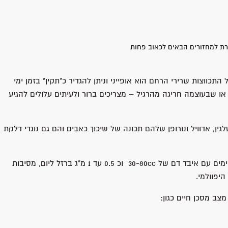
רת למחזורים הבאים לכאוב פחות
תכווצות שרירי הרחם הוא אופייני וניתן להגדיר כ"תקין" בזמן ימי
או שבעוצמה חריגה מהרגיל – מצריכים ברור ולעיתים עלולים להגיע
ין, אדוויל ונורופן שלהם תכונה של שיכוך כאבים והם גם נוגדי דלקת
לרוב תקופת הדימום המשמעותי נעה בין 3-5 ימים עם איבד דם של 30-80cc וכ 0.5 עד 1 מ"ג ברזל ליום, מסיבות
היפוולמי.
מצב מסכן חיים כגון: