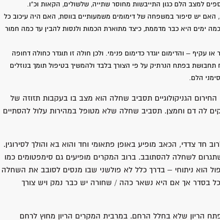
פים למצב הלם כגון התייבשות מחוסר שתייה, שלשולים, הקאות וכ"ו.
האם יש סיפור במשפחה של דימומים משמעותיים בווסת, האם היה עיכוב כל
 כמה ימים היא כבר מדממת, כיצד מתוארת הכמות ולנסות להבין עד כמה חמור
או עקיף – והדימום יוגדר כדימום פנימי. ולכן חולה זו תוגדר כחולה דחופה
תן להניח תחבושת בפתח הנרתיק על פי הצורך בלבד ולהמשיך בטיפול תומך בנוזלים
סימני הלם.
חירום הגניקולוגיים תסביב שחלה הוא מצב בו בעקבות תזוזה של
ם לה דם וחמצן. תסביב שחלה שלא מטופל במהירות עלול להסתיים
 חד צדדי, הכאב מופיע באופן פתאומי וחד והוא בא והולך לסירוגין.
 שתגרום לשחלה להסתובב. ברוב המקרים מופיעים גם סימפטומים כמו
פול הוא ניתוחי – בדרך כלל לא פולשני שבו מנסים לסובב את השחלה 
ל בסדר אך אם היא נשאר כהה / שחורה יש כבר נמק ויש צורך
ח הריון שלא בחלל הרחם. במרבית המקרים הריון מחוץ לרחם