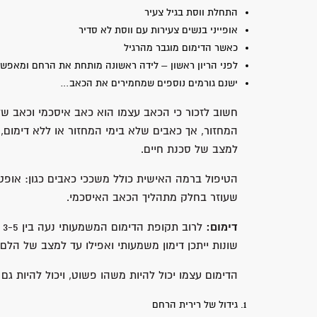
התחלת ווסת בגיל צעיר
אופייני בנשים צעירות עם ווסת לא סדיר
כאשר הדימום מוגבר מהרגיל
לפני הריון ראשון – לידה ראשונה מותחת את הרחם ומאפש
ישנם גורמים נוספים שמחמירים את הכאב…
חשוב לזכור כי הכאב עצמו הוא כאב איסכמי וכאב של ה
המחזור, אך כאבים שלא בימי המחזור או ללא דימום, 
למצב של סכנת חיים.
הטיפול ברמה האישית כולל משככי כאבים כגון: אופטלג
שעוזר בחלק מתהליך הכאב האיסכמי.
דימום:
שונות ייתכן דימון משמעותי ואפילו עד למצב של הלם 
הדימום עצמו יכול להיות משהו פשוט, ויכול להיות גם 
גידול של רירית הרחם