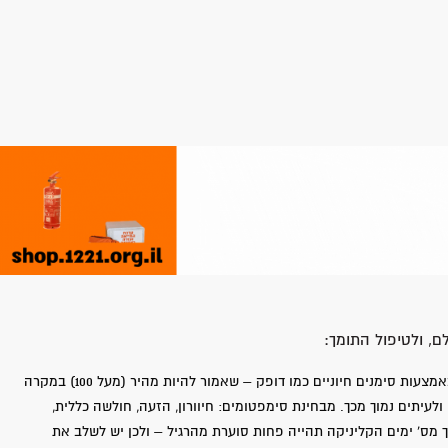
, ולטיפול התומך:
מדדים: בנוסף לאנמנזה יש לנו אפשרות להעריך מצב הלם באמצעות סימנים חיוניים כמו דופק – שאמור להיות מהיר (מעל 100) במקרה
 הלם, ירידה בלחץ דם – לעיתים עד הגבול התקין (90/60) ולעיתים נמוך מכך. מבחינת סימפטומים: חיוורון, הזעה, חולשה כללית,
 מס' ימים הקליניקה תהייה פחות סוערת מהרגיל – ולכן יש לשלב את