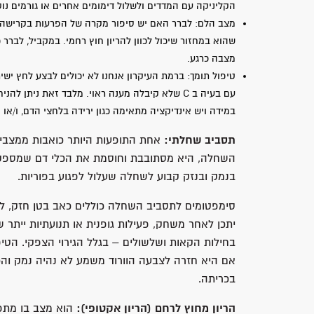
הקליניקה עם המדדים ולשלול דימומים אחרים או גורמים נוס
מצב הלם: לברר האם יש סיפור מקרה של הפרעות בקרישה, 
שהוא במחזור שיכול לכוון להריון חוץ רחמי. במקביל, לברר
מצבה כרגע.
טיפול תומך: ברמת העיקרון אנחנו לא יכולים לבצע לחץ ישיר 
עם בעיה ב C שלא קיבלה מענה ראוי. מלבד זאת ני
במידה ויש אינדיקציה מתאימה כגון ירידה בלחצי הדם, ו/או 
תסביב שחלתי:
אחת התופעות היותר כואבות ממצבי ה
השחלה, היא מסתובבת וחוסמת את הכלי דם שמספקי
בנמק ובנזק קבוע לשחלה שעלול לפגוע בפוריות.
סימפטומים לתסביב השחלה כוללים כאב בטן חזק, לרוב
יתכן לאחר משחק, פעילות גופנית או תנועתיות ייתר
בחילות הקאות ושלשולים – בגלל הגירוי הצפקי. הטי
אם היא חזרה לצבעה הוורוד משמע לא נהיה נמק והכ
בכריתה.
הריון מחוץ לרחם (הריון אקטופי):
הוא מצב בו מתפת