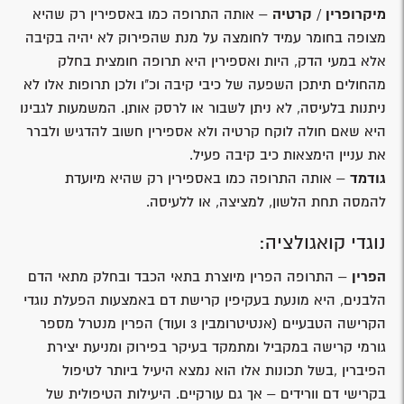
מיקרופרין / קרטיה
– אותה התרופה כמו באספירין רק שהיא
מצופה בחומר עמיד לחומצה על מנת שהפירוק לא יהיה בקיבה
אלא במעי הדק, היות ואספירין היא תרופה חומצית בחלק
מהחולים תיתכן השפעה של כיבי קיבה וכ"ו ולכן תרופות אלו לא
ניתנות בלעיסה, לא ניתן לשבור או לרסק אותן. המשמעות לגבינו
היא שאם חולה לוקח קרטיה ולא אספירין חשוב להדגיש ולברר
את עניין הימצאות כיב קיבה פעיל.
גודמד
– אותה התרופה כמו באספירין רק שהיא מיועדת
להמסה תחת הלשון, למציצה, או ללעיסה.
נוגדי קואגולציה:
הפרין
– התרופה הפרין מיוצרת בתאי הכבד ובחלק מתאי הדם
הלבנים, היא מונעת בעקיפין קרישת דם באמצעות הפעלת נוגדי
הקרישה הטבעיים (אנטיטרומבין 3 ועוד) הפרין מנטרל מספר
גורמי קרישה במקביל ומתמקד בעיקר בפירוק ומניעת יצירת
הפיברין ,בשל תכונות אלו הוא נמצא היעיל ביותר לטיפול
בקרישי דם וורידים – אך גם עורקיים. היעילות הטיפולית של