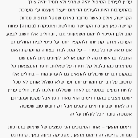
עדיין לעיתים הטיפול יהיה שמרני ולא תמיד יהיה צורך
בהתערבות היות ולעיתים הדימום ייעצר מעצמו ע"י מערכת
הקרישה, אולם כאשר מדובר באדם שנוטל תרופות נוגדות
קרישה כאן מערכת הקרישה מוחלשת ומתפקדת (בכוונה) פחות
טוב ולכן הסיכוי לדימום משמעותי גובר, ובחולים אלו חשוב לבצע
הערכה מדוקדקת יותר ולהקפיד יותר על פינוי לבית החולים גם
אם נראה שהכל בסדר – על מנת לברר בצורה מדוקדקת האם
החבלה בראש גרמה לדימום או לא. לעיתים ניתן להתרשם
מסימנים כמו בלבול קל, חזרה על שאלות, חוסר התמצאות קל
במקום דברים שיכולים להתאים גם לזעזוע מוח – בחולים אלו
נחשוב על דברים חמורים יותר ועד שלא נשלול אותם לא נוכל
להיות רגועים. בנוסף גם לאחר ששללנו והלכנו לבית חולים עדיין
ישנם מצבים בהם הדימום הוא מאוד קטן אבל עקשן ועקבי וכך
רק לאחר שבוע רואים סימנים אבל רק חובש טוב שעושה
אנמנזה טובה יוכל לעלות על זה.
דימום מהאף
– אחד הסיבוכים הכי נפוצים של שימוש בתרופות
נוגדות קרישה זה דימום מהאף, מספיקה נגיעה באף, קינוח גס