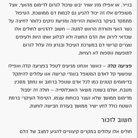
בנייר, או אפילו מזג אוויר יבש שיכול לגרום לדימום מהאף, אצל
מטופלים אלו זה יכול להגיע גם לכמות דם ממושכת. הטיפול
מתמקד בעיקר בהאטת הזרימה ומניעת נזקים כלומר לחיצה על
גשר האף והורדת הראש למטה – חשוב להדגיש לחולים אלו
שכדאי לירוק את הדם החוצה ולא לבלוע אותו היות ולעיתים
נוצרים קרישי דם במערכת העיכול ובגרון וזה עלול לגרום
לתופעות נוספות לא רצויות.
פציעה קלה
– כאשר אנחנו מגיעים לטפל בפציעה קלה ואפילו
שפשוף קל לאדם המטופל בנוגדי קרישה אנו עלולים להיתקל
בדימומים קטנים כמו לכל אדם שנופל ברחוב או נחתך מסכין
מטבח, אולם בשונה משאר האוכלוסייה – חולה זה יסבול
מדימום ממושך שלא נעצר בכוחות עצמו, הטיפול העיקרי ברמת
השטח כולל לחץ ישיר ממושך בעזרת חבישה לוחצת.
חשוב לזכור
חולים אלו עלולים במקרים קיצוניים להגיע למצב של הלם