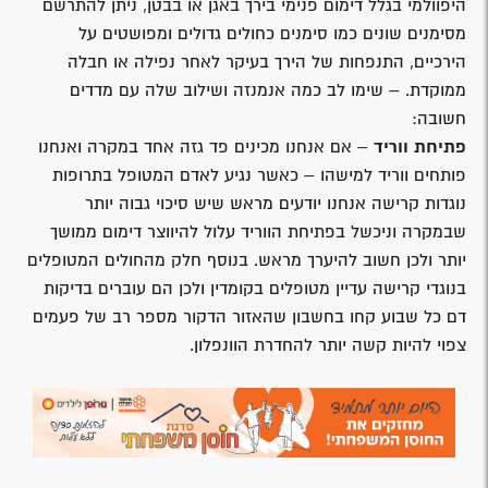
היפוולמי בגלל דימום פנימי בירך באגן או בבטן, ניתן להתרשם
מסימנים שונים כמו סימנים כחולים גדולים ומפושטים על
הירכיים, התנפחות של הירך בעיקר לאחר נפילה או חבלה
ממוקדת. – שימו לב כמה אנמנזה ושילוב שלה עם מדדים
חשובה:
פתיחת ווריד
– אם אנחנו מכינים פד גזה אחד במקרה ואנחנו
פותחים ווריד למישהו – כאשר נגיע לאדם המטופל בתרופות
נוגדות קרישה אנחנו יודעים מראש שיש סיכוי גבוה יותר
שבמקרה וניכשל בפתיחת הווריד עלול להיווצר דימום ממושך
יותר ולכן חשוב להיערך מראש. בנוסף חלק מהחולים המטופלים
בנוגדי קרישה עדיין מטופלים בקומדין ולכן הם עוברים בדיקות
דם כל שבוע קחו בחשבון שהאזור הדקור מספר רב של פעמים
צפוי להיות קשה יותר להחדרת הוונפלון.