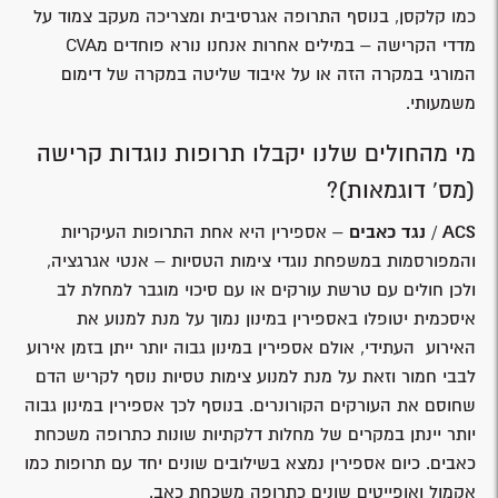
כמו קלקסן, בנוסף התרופה אגרסיבית ומצריכה מעקב צמוד על
מדדי הקרישה – במילים אחרות אנחנו נורא פוחדים מCVA
המורגי במקרה הזה או על איבוד שליטה במקרה של דימום
משמעותי.
מי מהחולים שלנו יקבלו תרופות נוגדות קרישה
(מס' דוגמאות)?
ACS / נגד כאבים
– אספירין היא אחת התרופות העיקריות
והמפורסמות במשפחת נוגדי צימות הטסיות – אנטי אגרגציה,
ולכן חולים עם טרשת עורקים או עם סיכוי מוגבר למחלת לב
איסכמית יטופלו באספירין במינון נמוך על מנת למנוע את
האירוע העתידי, אולם אספירין במינון גבוה יותר ייתן בזמן אירוע
לבבי חמור וזאת על מנת למנוע צימות טסיות נוסף לקריש הדם
שחוסם את העורקים הקורונרים. בנוסף לכך אספירין במינון גבוה
יותר יינתן במקרים של מחלות דלקתיות שונות כתרופה משכחת
כאבים. כיום אספירין נמצא בשילובים שונים יחד עם תרופות כמו
אקמול ואופייטים שונים כתרופה משכחת כאב.