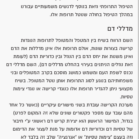
הטיפול התרופתי וזאת בנוסף לדגשים משמעותיים עבורנו
במהלך הטיפול בחולה שנוטל תרופות אלו.
מדללי דם
השם הרווח בשיח בין המטפל והמטופל לתרופות הנוגדות
קרישה בצורות שונות, אולם תרופות אלו אינן מדללות את הדם
ואינן משנות את יחס הדם בין הנוזל ובין כדוריות הדם (לעומת
זאת נוזלים הניתנים בעירוי בהחלט מדללים דם), השם מדללי דם
נכנס לשפת העם ומשמש כמושג מוסכם בקרב המטופלים ובני
משפחותיהם בנוגע לסוג התרופות אותן נוטל המטופל. בשיח
מקצועי ניתן להגדיר תרופות אלו כנוגדי קרישה או נוגדי צימות
טסיות.
מערכת הקרישה עובדת בשני מישורים עיקריים (כאשר כל אחד
מהם עובד עם מספר פקטורים שונים שלא זה המקום לפרט)
בגדול, המישור הראשון הוא יצירת קריש דם ראשוני ע"י חיבור
של טסיות דם וכדוריות דם אדומות על מנת לעצור את הדימום
וזה בעצם "צימות טסיות" או "אגרגציה" שלב זה בלבד לא