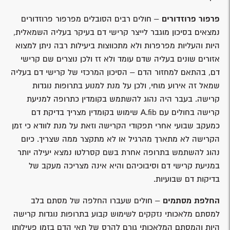
פרפור פרוזדורים
– חולים רבים הסובלים מפרפור פרוזדורים
נמצאים בסיכון מוגבר לייצר קרישי דם בעיקר בעליה השמאלית,
היות והעליות מפרפרות ולא מתכווצות ביעילות רבה ניתן למצוא
אזורים שונים בעליה שדם עומד ולא זז ולכן נוצרים שם קרישי
דם, בהתאם למחזור הדם – הסיכון המרכזי של קרישי דם בעליה
שמאל זה אירוע מוחי, ולכן על מנת למנוע בתרופות נוגדות
קרישה. בעבר היה נהוג להשתמש בקומדין כתרופה למניעת
קרישה בחולים עם A.fib שימוש בקומדין מצריך בדיקת דם
כמעקב שבועי אחרי תפקודי הקרישה וזאת על מנת לוודא כי זמן
הקרישה לא מתארך מהרגיל או לא מתקצר ממה שצריך. כיום
נהוג להשתמש בתרופה אחרת בשם קסרלטו נמצא יעילה יותר
במניעת קרישי דם וסיבוכיהם והיא אינה מצריכה מעקב של
בדיקות דם שבועיות.
החלפת מסתמים
– חולים שעברו החלפה של מסתם בלב
למסתם מלאכותי נזקקים לשימוש קבוע בתרופות נוגדות קרישה
היות והמסתם המלאכותי גורם להרס של תאי הדם בזמן פעילותו