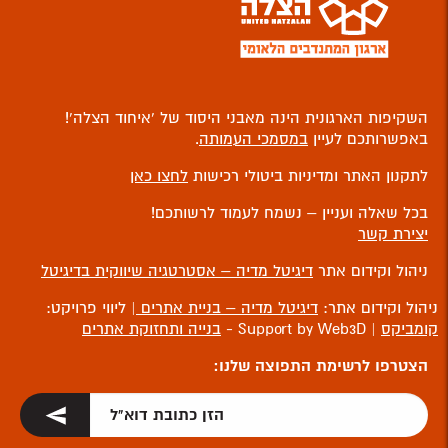
השקיפות הארגונית הינה מאבני היסוד של ‘איחוד הצלה’!
באפשרותכם לעיין
במסמכי העמותה
.
לתקנון האתר ומדיניות ביטולי רכישות
לחצו כאן
בכל שאלה ועניין – נשמח לעמוד לרשותכם!
יצירת קשר
ניהול וקידום אתר
דיגיטל מדיה – אסטרטגיה שיווקית בדיגיטל
ניהול וקידום אתר:
דיגיטל מדיה – בניית אתרים
| ליווי פרויקט:
קומביקס
| Support by Web3D -
בנייה ותחזוקת אתרים
הצטרפו לרשימת התפוצה שלנו: