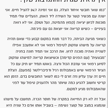
"כמו שאר חובשי איחוד הצלה, גם אני זמינה 24/7 להציל חיים. אני
ישנה עם מכשיר קשר על השידה ליד האוזן, הנעליים שלי תמיד
מוכנות לכיוון יציאה (קפוץ מהמיטה, נעל וטוס). אני לא רואה
בעיניים – כשיש קריאה אני יוצאת גם עם פיג'מה.
כשאני מגיעה הביתה, כל דבר מונח במקום קבוע כדי שאם תהיה
קריאה על מישהו שזקוק לטיפול רפואי אני לא אתעכב אפילו
לשנייה ואהיה מוכנה לרוץ. את הרכב אני תמיד חונה בחניה
"מבצעית" (עם הפנים קדימה) וכשיוצאת קריאה למישהו שזקוק
לסיוע רפואי אני עוזבת הכול ורצה. באוטו תמיד יש תיק עם כל
הציוד הרפואי שיש באמבולנס רגיל ודפיברילטור (מפעם). הצלת
חיים זה ערך עליון וזה זורם לי כמו לשאר החובשים בדם. הזמן הוא
קריטי וחשוב להגיע כמה שיותר מהר ולהעניק טיפול עוד לפני
שהאמבולנס מגיע למקום.
אבל זה לא רק החייאה במקרה של חוסר הכרה. תחשבו על מישהו
שנמצא במצב של קוצר נשימה – בשביל אותו אדם כל שניה היא