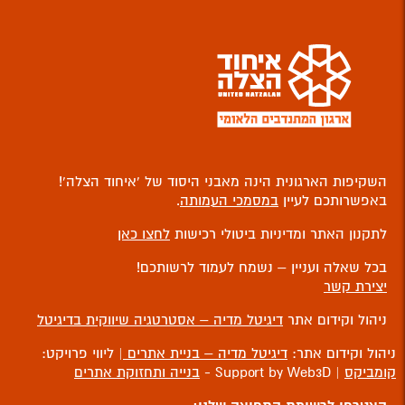
השקיפות הארגונית הינה מאבני היסוד של ‘איחוד הצלה’!
באפשרותכם לעיין
במסמכי העמותה
.
לתקנון האתר ומדיניות ביטולי רכישות
לחצו כאן
בכל שאלה ועניין – נשמח לעמוד לרשותכם!
יצירת קשר
ניהול וקידום אתר
דיגיטל מדיה – אסטרטגיה שיווקית בדיגיטל
ניהול וקידום אתר:
דיגיטל מדיה – בניית אתרים
| ליווי פרויקט:
קומביקס
| Support by Web3D -
בנייה ותחזוקת אתרים