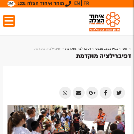
FR
EN
מוקד איחוד הצלה 1221
>
ראשי
>
מגזין בקצב מבצעי
>
דפיברילציה מוקדמת
>
דפיברילציה מוקדמת
דפיברילציה מוקדמת
Share
Share
Share
Share
Share
by
by
on
on
on
Email
Email
Google
Facebook
Twitter
Plus