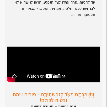
עד להגעת עזרה עמדו לצד הנפגע, הראו לו שהוא לא
לבד ושהסכנה חלפה, אם ניתן ואפשרי מצאו יחד
תעסוקה אחרת.
וְנִשְׁמַרְתֶּ֥ם מְאֹ֖ד לְנַפְשֹׁתֵיכֶ֑ם - פורים שמח
ובטוח לכולם!
אגף רפואה – חטיבת רפואה