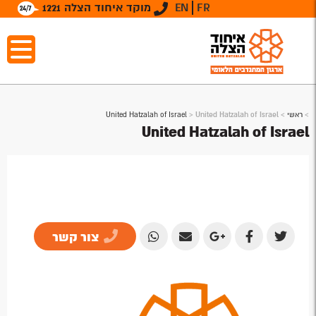
FR
EN
מוקד איחוד הצלה 1221
>
ראשי
>
United Hatzalah of Israel
>
United Hatzalah of Israel
United Hatzalah of Israel
צור קשר
Share
Share
Share
Share
Share
by
by
on
on
on
Email
Email
Google
Facebook
Twitter
Plus