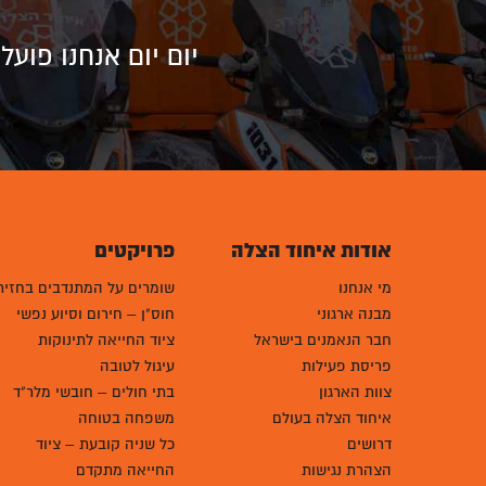
יום יום אנחנו פוע
אודות איחוד הצלה
פרויקטים
מי אנחנו
שומרים על המתנדבים בחזית
מבנה ארגוני
חוס"ן – חירום וסיוע נפשי
חבר הנאמנים בישראל
ציוד החייאה לתינוקות
פריסת פעילות
עיגול לטובה
צוות הארגון
בתי חולים – חובשי מלר"ד
איחוד הצלה בעולם
משפחה בטוחה
דרושים
כל שניה קובעת – ציוד
הצהרת נגישות
החייאה מתקדם