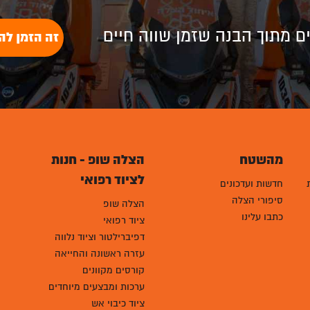
לים מתוך הבנה שזמן שווה חיים
זה הזמן לה
מהשטח
הצלה שופ - חנות
לציוד רפואי
חדשות ועדכונים
סיפורי הצלה
הצלה שופ
כתבו עלינו
ציוד רפואי
דפיברילטור וציוד נלווה
עזרה ראשונה והחייאה
קורסים מקוונים
ערכות ומבצעים מיוחדים
ציוד כיבוי אש