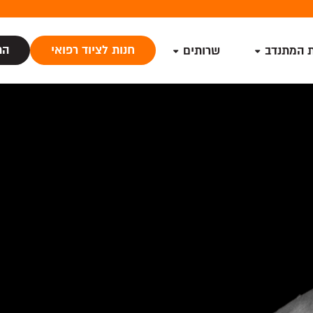
חנות לציוד רפואי
הת
ת המתנדב
שרותים