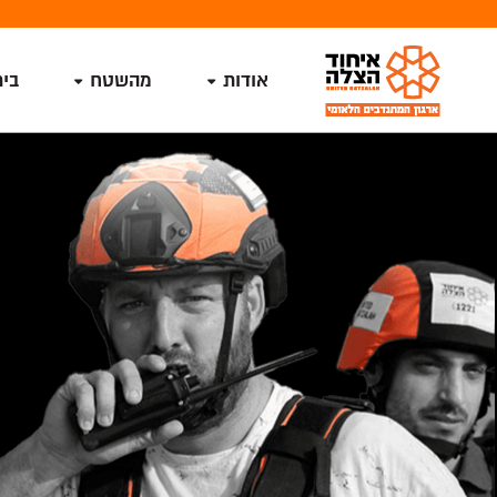
אודות
מהשטח
בי