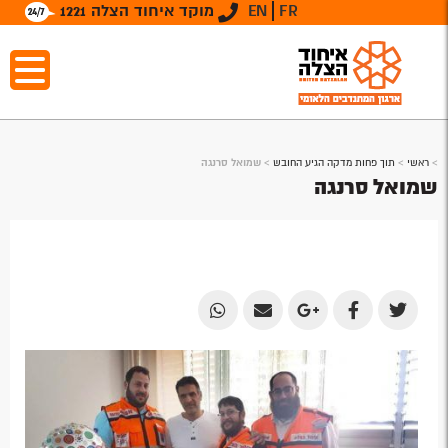
FR
EN
מוקד איחוד הצלה 1221
>
ראשי
>
תוך פחות מדקה הגיע החובש
>
שמואל סרנגה
שמואל סרנגה
Share
Share
Share
Share
Share
by
by
on
on
on
Email
Email
Google
Facebook
Twitter
Plus