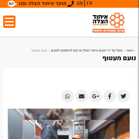
FR
EN
מוקד איחוד הצלה 1221
>
ראשי
>
טופל על ידי חובש איחוד הצלה וביקש להתחפש לחובש
>
נועם מעטוף
נועם מעטוף
Share
Share
Share
Share
Share
by
by
on
on
on
Email
Email
Google
Facebook
Twitter
Plus