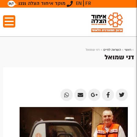
FR
EN
מוקד איחוד הצלה 1221
>
ראשי
>
השראה לחיים
>
דני שמואל
דני שמואל
Share
Share
Share
Share
Share
by
by
on
on
on
Email
Email
Google
Facebook
Twitter
Plus