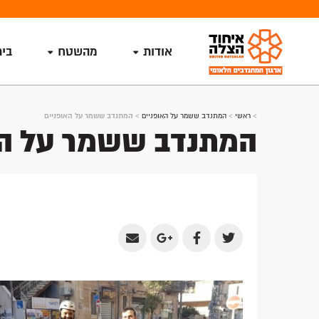
אודות
מהשטח
בי
>
ראשי
>
המתנדב ששמר על האופניים
>
המתנדב ששמר על האופניים
המתנדב ששמר על הא
Share
Share
Share
Share
by
on
on
on
Email
Google
Facebook
Twitter
Plus