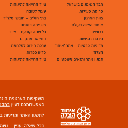
חבר הנאמנים בישראל
ציוד החייאה לתינוקות
פריסת פעילות
עיגול לטובה
צוות הארגון
בתי חולים – חובשי מלר"ד
איחוד הצלה בעולם
משפחה בטוחה
דרושים
כל שניה קובעת – ציוד
הצהרת נגישות
החייאה מתקדם
מדיניות פרטיות – אתר 'איחוד
ערכת חירום למלחמה
הצלה'
פדיון כפרות
תקנון אתר ותנאים משפטיים
ציוד החייאה לתינוקות
השקיפות הארגונית הינה 
באפשרותכם לעיין
במסמ
לתקנון האתר ומדיניות ב
בכל שאלה ועניין – נשמ