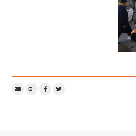
Share
Share
Share
Share
by
on
on
on
Email
Google
Facebook
Twitter
Plus