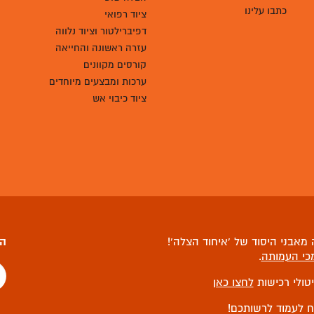
כתבו עלינו
ציוד רפואי
דפיברילטור וציוד נלווה
עזרה ראשונה והחייאה
קורסים מקוונים
ערכות ומבצעים מיוחדים
ציוד כיבוי אש
מאבני היסוד של ‘איחוד הצלה’!
הצ
כי העמותה
.
יטולי רכישות
לחצו כאן
ח לעמוד לרשותכם!