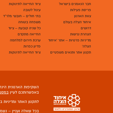
חבר הנאמנים בישראל
ציוד החייאה לתינוקות
פריסת פעילות
עיגול לטובה
צוות הארגון
בתי חולים – חובשי מלר"ד
איחוד הצלה בעולם
משפחה בטוחה
דרושים
כל שניה קובעת – ציוד
הצהרת נגישות
החייאה מתקדם
מדיניות פרטיות – אתר 'איחוד
ערכת חירום למלחמה
הצלה'
פדיון כפרות
תקנון אתר ותנאים משפטיים
ציוד החייאה לתינוקות
השקיפות הארגונית הינה 
באפשרותכם לעיין
במסמ
לתקנון האתר ומדיניות ב
בכל שאלה ועניין – נשמ