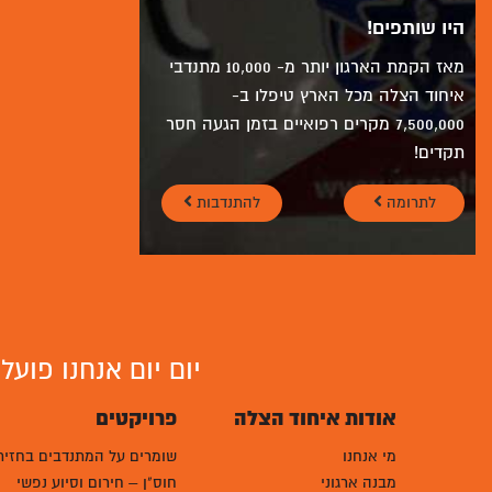
היו שותפים!
מאז הקמת הארגון יותר מ- 10,000 מתנדבי
איחוד הצלה מכל הארץ טיפלו ב-
7,500,000 מקרים רפואיים בזמן הגעה חסר
תקדים!
לתרומה
להתנדבות
יום יום אנחנו פוע
אודות איחוד הצלה
פרויקטים
מי אנחנו
שומרים על המתנדבים בחזית
מבנה ארגוני
חוס"ן – חירום וסיוע נפשי