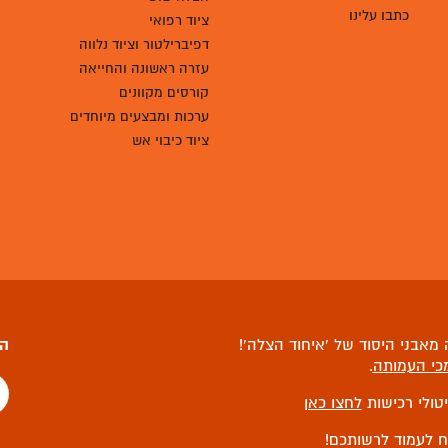
כתבו עלינו
ציוד רפואי
דפיברילטור וציוד נלווה
עזרה ראשונה והחייאה
קורסים מקוונים
ערכות ומבצעים מיוחדים
ציוד כיבוי אש
מאבני היסוד של ‘איחוד הצלה’!
הצ
כי העמותה
.
יטולי רכישות
לחצו כאן
ח לעמוד לרשותכם!