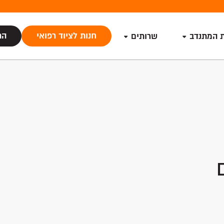
חנות לציוד רפואי
הת
ת המתנדב
שרותים