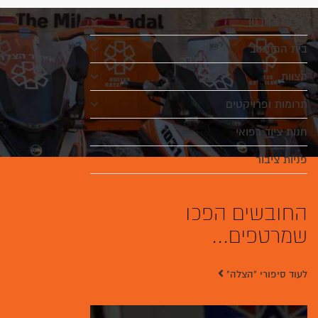
אודות הארגון
בית המתנדב
הצוות
תרומות ופרויקטים
חנות ציוד רפואי
פניות ציבור
החובשים הפכו
שמרטפים...
לעוד סיפורי "הצלה"