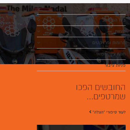
אודות הארגון
בית המתנדב
הצוות
תרומות ופרויקטים
חנות ציוד רפואי
פניות ציבור
החובשים הפכו
שמרטפים...
לעוד סיפורי "הצלה"