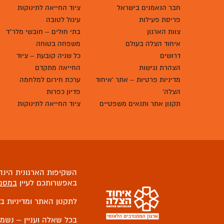
חבר הנאמנים בישראל
ציוד החייאה לתינוקות
פריסת פעילות
עיגול לטובה
צוות הארגון
בתי חולים – חובשי מלר"ד
איחוד הצלה בעולם
משפחה בטוחה
דרושים
כל שניה קובעת – ציוד
הצהרת נגישות
החייאה מתקדם
מדיניות פרטיות – אתר 'איחוד
ערכת חירום למלחמה
הצלה'
פדיון כפרות
תקנון אתר ותנאים משפטיים
ציוד החייאה לתינוקות
השקיפות הארגונית הינה 
באפשרותכם לעיין
במסמ
לתקנון האתר ומדיניות ב
בכל שאלה ועניין – נשמ