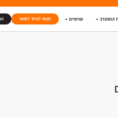
חנות לציוד רפואי
הת
ת המתנדב
שרותים