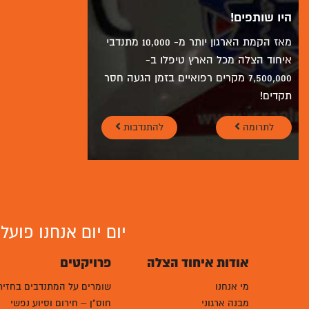
היו שותפים!
מאז הקמת הארגון יותר מ- 10,000 מתנדבי
איחוד הצלה מכל הארץ טיפלו ב-
7,500,000 מקרים רפואיים בזמן הגעה חסר
תקדים!
לתרומה
להתנדבות
יום יום אנחנו פוע
אודות איחוד הצלה
פרויקטים
מי אנחנו
שומרים על המתנדבים בחזית
מבנה ארגוני
חוס"ן – חירום וסיוע נפשי