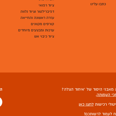
כתבו עלינו
ציוד רפואי
דפיברילטור וציוד נלווה
עזרה ראשונה והחייאה
קורסים מקוונים
ערכות ומבצעים מיוחדים
ציוד כיבוי אש
מאבני היסוד של ‘איחוד הצלה’!
הצ
כי העמותה
.
יטולי רכישות
לחצו כאן
ח לעמוד לרשותכם!