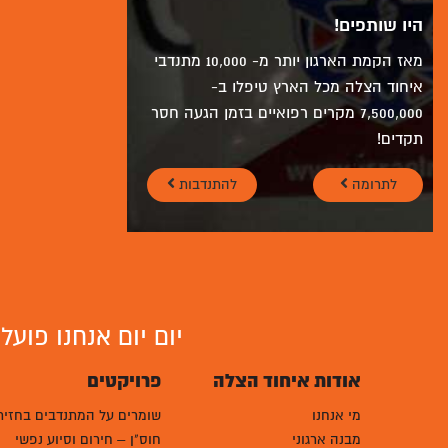
היו שותפים!
מאז הקמת הארגון יותר מ- 10,000 מתנדבי
איחוד הצלה מכל הארץ טיפלו ב-
7,500,000 מקרים רפואיים בזמן הגעה חסר
תקדים!
לתרומה
להתנדבות
יום יום אנחנו פוע
אודות איחוד הצלה
פרויקטים
מי אנחנו
שומרים על המתנדבים בחזית
מבנה ארגוני
חוס"ן – חירום וסיוע נפשי