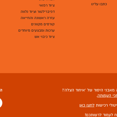
כתבו עלינו
ציוד רפואי
דפיברילטור וציוד נלווה
עזרה ראשונה והחייאה
קורסים מקוונים
ערכות ומבצעים מיוחדים
ציוד כיבוי אש
מאבני היסוד של ‘איחוד הצלה’!
הצ
כי העמותה
.
יטולי רכישות
לחצו כאן
ח לעמוד לרשותכם!