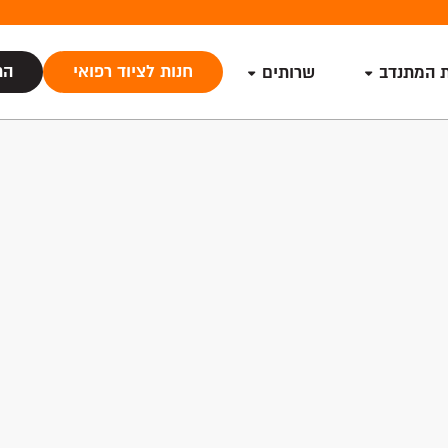
חנות לציוד רפואי
הת
ת המתנדב
שרותים