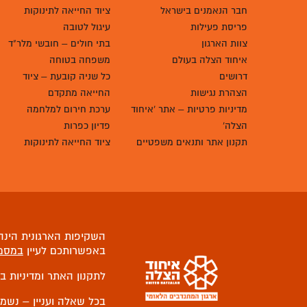
חבר הנאמנים בישראל
ציוד החייאה לתינוקות
פריסת פעילות
עיגול לטובה
צוות הארגון
בתי חולים – חובשי מלר"ד
איחוד הצלה בעולם
משפחה בטוחה
דרושים
כל שניה קובעת – ציוד
הצהרת נגישות
החייאה מתקדם
מדיניות פרטיות – אתר 'איחוד
ערכת חירום למלחמה
הצלה'
פדיון כפרות
תקנון אתר ותנאים משפטיים
ציוד החייאה לתינוקות
השקיפות הארגונית הינה 
באפשרותכם לעיין
במסמ
לתקנון האתר ומדיניות ב
בכל שאלה ועניין – נשמ