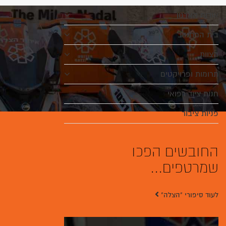
אודות הארגון
בית המתנדב
הצוות
תרומות ופרויקטים
חנות ציוד רפואי
פניות ציבור
החובשים הפכו
שמרטפים...
לעוד סיפורי "הצלה"