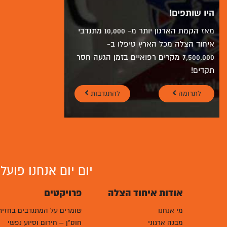
היו שותפים!
מאז הקמת הארגון יותר מ- 10,000 מתנדבי
איחוד הצלה מכל הארץ טיפלו ב-
7,500,000 מקרים רפואיים בזמן הגעה חסר
תקדים!
לתרומה
להתנדבות
יום יום אנחנו פוע
אודות איחוד הצלה
פרויקטים
מי אנחנו
שומרים על המתנדבים בחזית
מבנה ארגוני
חוס"ן – חירום וסיוע נפשי