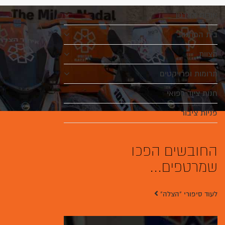
אודות הארגון
בית המתנדב
הצוות
תרומות ופרויקטים
חנות ציוד רפואי
פניות ציבור
החובשים הפכו
שמרטפים...
לעוד סיפורי "הצלה"