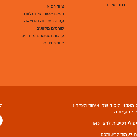
כתבו עלינו
ציוד רפואי
דפיברילטור וציוד נלווה
עזרה ראשונה והחייאה
קורסים מקוונים
ערכות ומבצעים מיוחדים
ציוד כיבוי אש
מאבני היסוד של ‘איחוד הצלה’!
הצ
כי העמותה
.
יטולי רכישות
לחצו כאן
ח לעמוד לרשותכם!