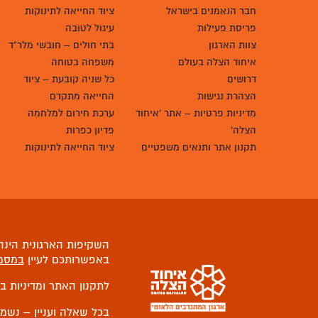
חבר הנאמנים בישראל
ציוד החייאה לתינוקות
פריסת פעילות
עיגול לטובה
צוות הארגון
בתי חולים – חובשי מלר"ד
איחוד הצלה בעולם
משפחה בטוחה
דרושים
כל שניה קובעת – ציוד
הצהרת נגישות
החייאה מתקדם
מדיניות פרטיות – אתר 'איחוד
ערכת חירום למלחמה
הצלה'
פדיון כפרות
תקנון אתר ותנאים משפטיים
ציוד החייאה לתינוקות
השקיפות הארגונית הינה 
באפשרותכם לעיין
במסמ
לתקנון האתר ומדיניות ב
בכל שאלה ועניין – נשמ