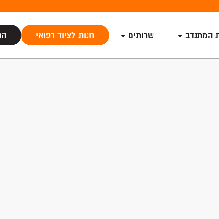
חנות לציוד רפואי
הת
ת המתנדב
שרותים