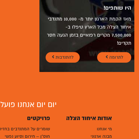
היו שותפים!
מאז הקמת הארגון יותר מ- 10,000 מתנדבי
איחוד הצלה מכל הארץ טיפלו ב-
7,500,000 מקרים רפואיים בזמן הגעה חסר
תקדים!
לתרומה
להתנדבות
יום יום אנחנו פוע
אודות איחוד הצלה
פרויקטים
מי אנחנו
שומרים על המתנדבים בחזית
מבנה ארגוני
חוס"ן – חירום וסיוע נפשי