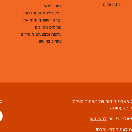
כתבו עלינו
ציוד רפואי
דפיברילטור וציוד נלווה
עזרה ראשונה והחייאה
קורסים מקוונים
ערכות ומבצעים מיוחדים
ציוד כיבוי אש
מאבני היסוד של ‘איחוד הצלה’!
הצ
כי העמותה
.
יטולי רכישות
לחצו כאן
ח לעמוד לרשותכם!