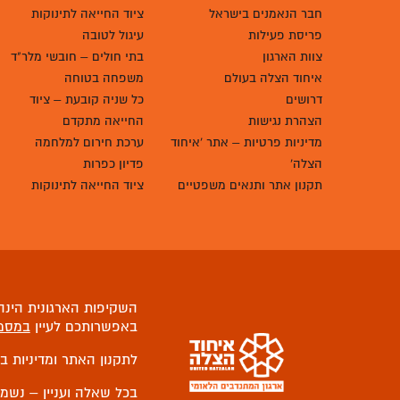
חבר הנאמנים בישראל
ציוד החייאה לתינוקות
פריסת פעילות
עיגול לטובה
צוות הארגון
בתי חולים – חובשי מלר"ד
איחוד הצלה בעולם
משפחה בטוחה
דרושים
כל שניה קובעת – ציוד
הצהרת נגישות
החייאה מתקדם
מדיניות פרטיות – אתר 'איחוד
ערכת חירום למלחמה
הצלה'
פדיון כפרות
תקנון אתר ותנאים משפטיים
ציוד החייאה לתינוקות
השקיפות הארגונית הינה 
באפשרותכם לעיין
במסמ
לתקנון האתר ומדיניות ב
בכל שאלה ועניין – נשמ