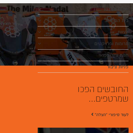
אודות הארגון
בית המתנדב
הצוות
תרומות ופרויקטים
חנות ציוד רפואי
פניות ציבור
החובשים הפכו
שמרטפים...
לעוד סיפורי "הצלה"