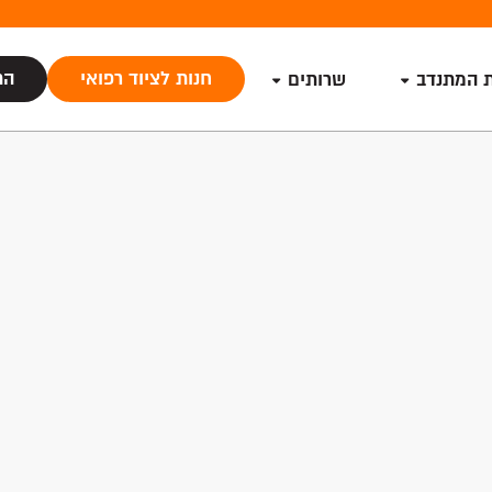
חנות לציוד רפואי
הת
ת המתנדב
שרותים