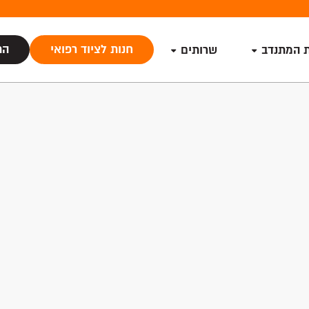
חנות לציוד רפואי
הת
ת המתנדב
שרותים