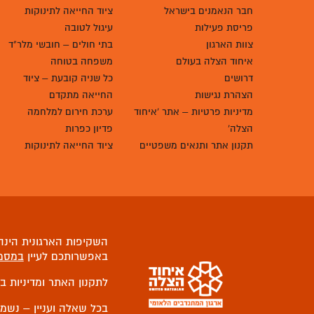
חבר הנאמנים בישראל
ציוד החייאה לתינוקות
פריסת פעילות
עיגול לטובה
צוות הארגון
בתי חולים – חובשי מלר"ד
איחוד הצלה בעולם
משפחה בטוחה
דרושים
כל שניה קובעת – ציוד
הצהרת נגישות
החייאה מתקדם
מדיניות פרטיות – אתר 'איחוד
ערכת חירום למלחמה
הצלה'
פדיון כפרות
תקנון אתר ותנאים משפטיים
ציוד החייאה לתינוקות
השקיפות הארגונית הינה 
באפשרותכם לעיין
במסמ
לתקנון האתר ומדיניות ב
בכל שאלה ועניין – נשמ