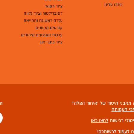
כתבו עלינו
ציוד רפואי
דפיברילטור וציוד נלווה
עזרה ראשונה והחייאה
קורסים מקוונים
ערכות ומבצעים מיוחדים
ציוד כיבוי אש
מאבני היסוד של ‘איחוד הצלה’!
הצ
כי העמותה
.
יטולי רכישות
לחצו כאן
ח לעמוד לרשותכם!