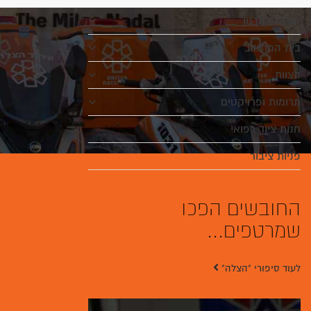
אודות הארגון
בית המתנדב
הצוות
תרומות ופרויקטים
חנות ציוד רפואי
פניות ציבור
החובשים הפכו
שמרטפים...
לעוד סיפורי "הצלה"