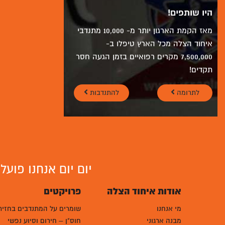
היו שותפים!
מאז הקמת הארגון יותר מ- 10,000 מתנדבי
איחוד הצלה מכל הארץ טיפלו ב-
7,500,000 מקרים רפואיים בזמן הגעה חסר
תקדים!
לתרומה
להתנדבות
יום יום אנחנו פוע
אודות איחוד הצלה
פרויקטים
מי אנחנו
שומרים על המתנדבים בחזית
מבנה ארגוני
חוס"ן – חירום וסיוע נפשי