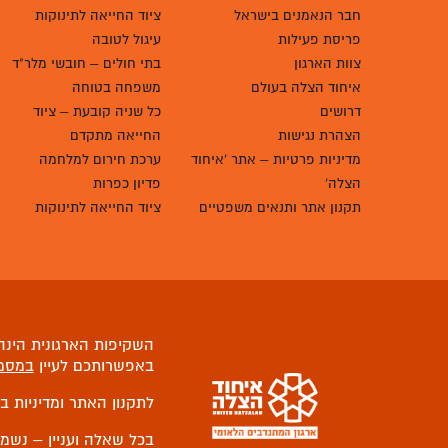
אודות איחוד הצלה
פרויקטים
מי אנחנו
שומרים על המתנדבים בחזית
מבנה ארגוני
חוס"ן – חירום וסיוע נפשי
חבר הנאמנים בישראל
ציוד החייאה לתינוקות
פריסת פעילות
עיגול לטובה
צוות הארגון
בתי חולים – חובשי מלר"ד
איחוד הצלה בעולם
משפחה בטוחה
דרושים
כל שניה קובעת – ציוד
הצהרת נגישות
החייאה מתקדם
מדיניות פרטיות – אתר 'איחוד
ערכת חירום למלחמה
הצלה'
פדיון כפרות
תקנון אתר ותנאים משפטיים
ציוד החייאה לתינוקות
השקיפות הארגונית הינה 
באפשרותכם לעיין
במסמ