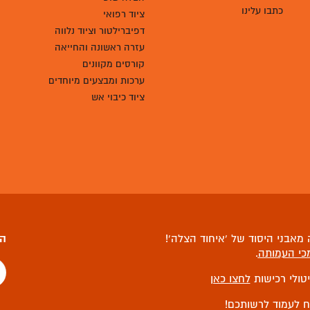
מהשטח
הצלה שופ - חנות
לציוד רפואי
חדשות ועדכונים
סיפורי הצלה
הצלה שופ
כתבו עלינו
ציוד רפואי
דפיברילטור וציוד נלווה
עזרה ראשונה והחייאה
קורסים מקוונים
ערכות ומבצעים מיוחדים
ציוד כיבוי אש
מאבני היסוד של ‘איחוד הצלה’!
הצ
כי העמותה
.