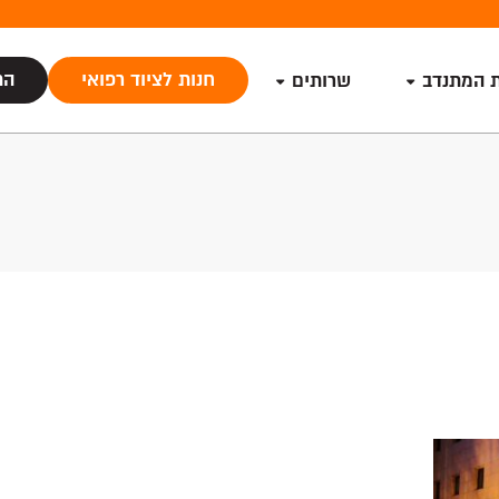
חנות לציוד רפואי
הת
ת המתנדב
שרותים