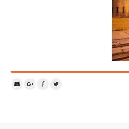
Share
Share
Share
Share
by
on
on
on
Email
Google
Facebook
Twitter
Plus