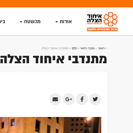
אודות
מהשטח
בי
>
ראשי
>
מוקד רפואי – 1221
>
מתנדבי איחוד הצלה
מתנדבי איחוד הצלה
Share
Share
Share
Share
by
on
on
on
Email
Google
Facebook
Twitter
Plus