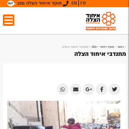
FR
EN
מוקד איחוד הצלה 1221
>
ראשי
>
מוקד רפואי – 1221
>
מתנדבי איחוד הצלה
מתנדבי איחוד הצלה
Share
Share
Share
Share
Share
by
by
on
on
on
Email
Email
Google
Facebook
Twitter
Plus