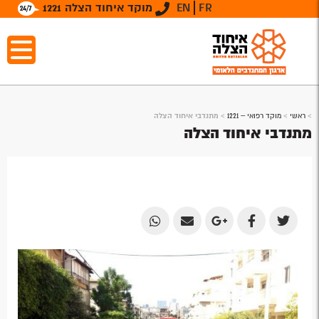
FR
EN
מוקד איחוד הצלה 1221
>
ראשי
>
מוקד רפואי – 1221
>
מתנדבי איחוד הצלה
מתנדבי איחוד הצלה
Share
Share
Share
Share
Share
by
by
on
on
on
Email
Email
Google
Facebook
Twitter
Plus