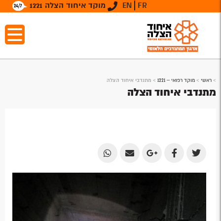
FR
EN
מוקד איחוד הצלה 1221
>
ראשי
>
מוקד רפואי – 1221
>
מתנדבי איחוד הצלה
מתנדבי איחוד הצלה
Share
Share
Share
Share
Share
by
by
on
on
on
Email
Email
Google
Facebook
Twitter
Plus