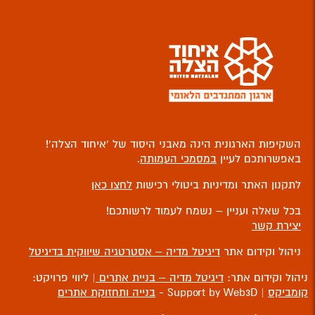
השקיפות הארגונית הינה מאבני היסוד של ‘איחוד הצלה’!
באפשרותכם לעיין
במסמכי העמותה
.
לתקנון האתר ומדיניות ביטולי רכישות
לחצו כאן
בכל שאלה ועניין – נשמח לעמוד לרשותכם!
יצירת קשר
ניהול וקידום אתר
דיגיטל מדיה – אסטרטגיה שיווקית בדיגיטל
ניהול וקידום אתר:
דיגיטל מדיה – בניית אתרים
| ליווי פרויקט:
קומביקס
| Support by Web3D -
בנייה ותחזוקת אתרים