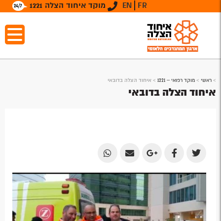
FR
EN
מוקד איחוד הצלה 1221
>
ראשי
>
מוקד רפואי – 1221
>
איחוד הצלה בדובאי
איחוד הצלה בדובאי
Share
Share
Share
Share
Share
by
by
on
on
on
Email
Email
Google
Facebook
Twitter
Plus