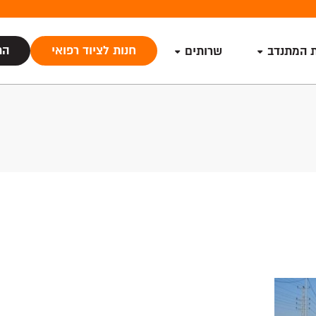
חנות לציוד רפואי
הת
ת המתנדב
שרותים