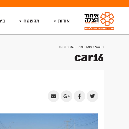
אודות
מהשטח
בי
>
ראשי
>
מוקד רפואי – 1221
>
car16
car16
Share
Share
Share
Share
by
on
on
on
Email
Google
Facebook
Twitter
Plus