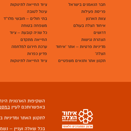
אודות איחוד הצלה
פרויקטים
מי אנחנו
שומרים על המתנדבים בחזית
מבנה ארגוני
חוס"ן – חירום וסיוע נפשי
חבר הנאמנים בישראל
ציוד החייאה לתינוקות
פריסת פעילות
עיגול לטובה
צוות הארגון
בתי חולים – חובשי מלר"ד
איחוד הצלה בעולם
משפחה בטוחה
דרושים
כל שניה קובעת – ציוד
הצהרת נגישות
החייאה מתקדם
מדיניות פרטיות – אתר 'איחוד
ערכת חירום למלחמה
הצלה'
פדיון כפרות
תקנון אתר ותנאים משפטיים
ציוד החייאה לתינוקות
השקיפות הארגונית הינה 