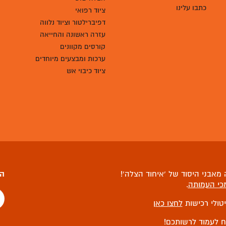
מהשטח
הצלה שופ - חנות
לציוד רפואי
חדשות ועדכונים
סיפורי הצלה
הצלה שופ
כתבו עלינו
ציוד רפואי
דפיברילטור וציוד נלווה
עזרה ראשונה והחייאה
קורסים מקוונים
ערכות ומבצעים מיוחדים
ציוד כיבוי אש
מאבני היסוד של ‘איחוד הצלה’!
הצ