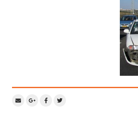
Share
Share
Share
Share
by
on
on
on
Email
Google
Facebook
Twitter
Plus