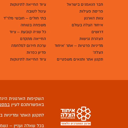
אודות איחוד הצלה
פרויקטים
מי אנחנו
שומרים על המתנדבים בחזית
מבנה ארגוני
חוס"ן – חירום וסיוע נפשי
חבר הנאמנים בישראל
ציוד החייאה לתינוקות
פריסת פעילות
עיגול לטובה
צוות הארגון
בתי חולים – חובשי מלר"ד
איחוד הצלה בעולם
משפחה בטוחה
דרושים
כל שניה קובעת – ציוד
הצהרת נגישות
החייאה מתקדם
מדיניות פרטיות – אתר 'איחוד
ערכת חירום למלחמה
הצלה'
פדיון כפרות
תקנון אתר ותנאים משפטיים
ציוד החייאה לתינוקות
השקיפות הארגונית הינה 