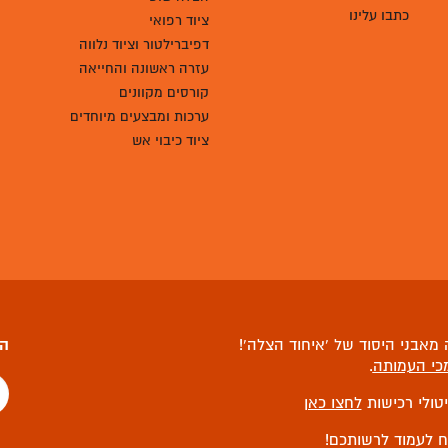
מהשטח
הצלה שופ - חנות
לציוד רפואי
חדשות ועדכונים
סיפורי הצלה
הצלה שופ
כתבו עלינו
ציוד רפואי
דפיברילטור וציוד נלווה
עזרה ראשונה והחייאה
קורסים מקוונים
ערכות ומבצעים מיוחדים
ציוד כיבוי אש
מאבני היסוד של ‘איחוד הצלה’!
הצ