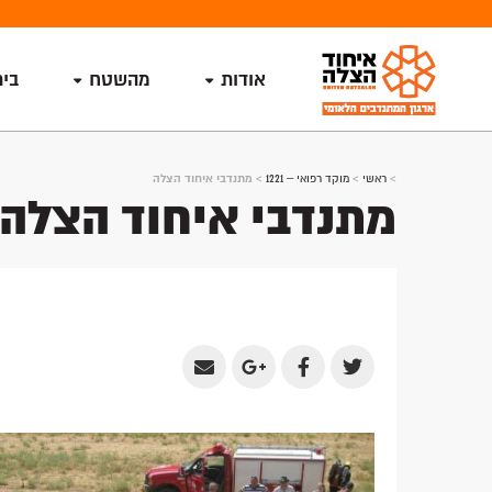
אודות
מהשטח
בי
>
ראשי
>
מוקד רפואי – 1221
>
מתנדבי איחוד הצלה
מתנדבי איחוד הצלה
Share
Share
Share
Share
by
on
on
on
Email
Google
Facebook
Twitter
Plus