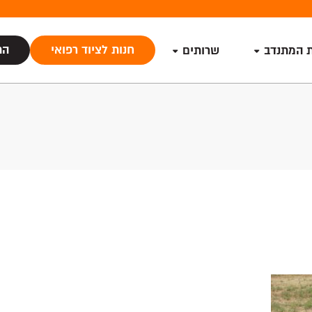
חנות לציוד רפואי
הת
ת המתנדב
שרותים