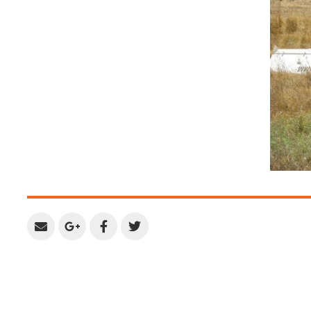
Share
Share
Share
Share
by
on
on
on
Email
Google
Facebook
Twitter
Plus