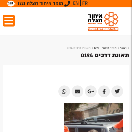
FR
EN
מוקד איחוד הצלה 1221
>
ראשי
>
מוקד רפואי – 1221
>
תאונת דרכים 0194
תאונת דרכים 0194
Share
Share
Share
Share
Share
by
by
on
on
on
Email
Email
Google
Facebook
Twitter
Plus