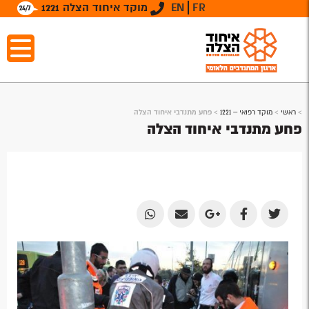
FR
EN
מוקד איחוד הצלה 1221
>
ראשי
>
מוקד רפואי – 1221
>
פחע מתנדבי איחוד הצלה
פחע מתנדבי איחוד הצלה
Share
Share
Share
Share
Share
by
by
on
on
on
Email
Email
Google
Facebook
Twitter
Plus