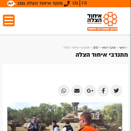
FR
EN
מוקד איחוד הצלה 1221
>
ראשי
>
מוקד רפואי – 1221
>
מתנדבי איחוד הצלה
מתנדבי איחוד הצלה
Share
Share
Share
Share
Share
by
by
on
on
on
Email
Email
Google
Facebook
Twitter
Plus