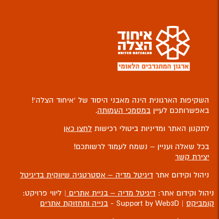
השקיפות הארגונית הינה מאבני היסוד של ‘איחוד הצלה’!
באפשרותכם לעיין
במסמכי העמותה
.
לתקנון האתר ומדיניות ביטולי רכישות
לחצו כאן
בכל שאלה ועניין – נשמח לעמוד לרשותכם!
יצירת קשר
ניהול וקידום אתר
דיגיטל מדיה – אסטרטגיה שיווקית בדיגיטל
ניהול וקידום אתר:
דיגיטל מדיה – בניית אתרים
| ליווי פרויקט:
קומביקס
| Support by Web3D -
בנייה ותחזוקת אתרים