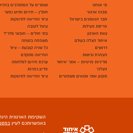
מי אנחנו
שומרים על המתנדבים בחזית
מבנה ארגוני
חוס"ן – חירום וסיוע נפשי
חבר הנאמנים בישראל
ציוד החייאה לתינוקות
פריסת פעילות
עיגול לטובה
צוות הארגון
בתי חולים – חובשי מלר"ד
איחוד הצלה בעולם
משפחה בטוחה
דרושים
כל שניה קובעת – ציוד
הצהרת נגישות
החייאה מתקדם
מדיניות פרטיות – אתר 'איחוד
ערכת חירום למלחמה
הצלה'
פדיון כפרות
תקנון אתר ותנאים משפטיים
ציוד החייאה לתינוקות
השקיפות הארגונית הינה 
באפשרותכם לעיין
במסמ