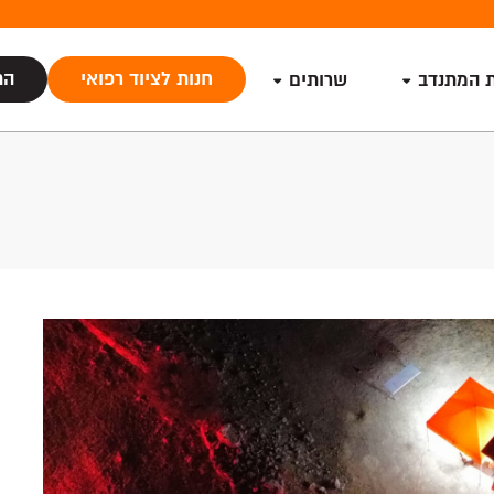
חנות לציוד רפואי
הת
ת המתנדב
שרותים