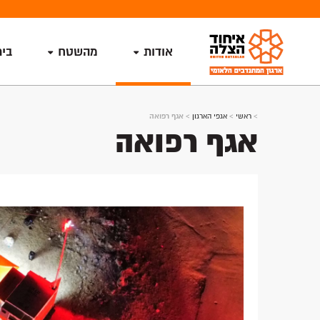
אודות
מהשטח
בי
>
ראשי
>
אגפי הארגון
>
אגף רפואה
אגף רפואה