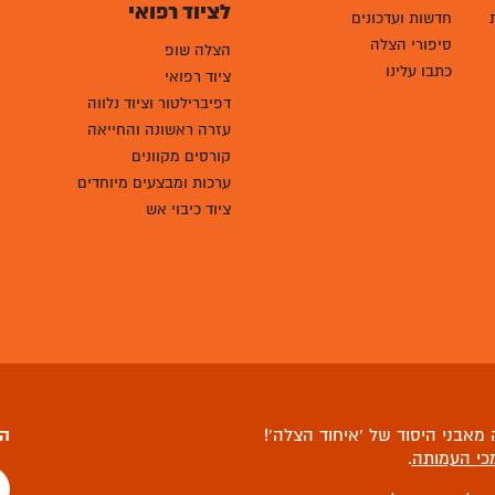
לציוד רפואי
חדשות ועדכונים
סיפורי הצלה
הצלה שופ
כתבו עלינו
ציוד רפואי
דפיברילטור וציוד נלווה
עזרה ראשונה והחייאה
קורסים מקוונים
ערכות ומבצעים מיוחדים
ציוד כיבוי אש
מאבני היסוד של ‘איחוד הצלה’!
הצ
כי העמותה
.