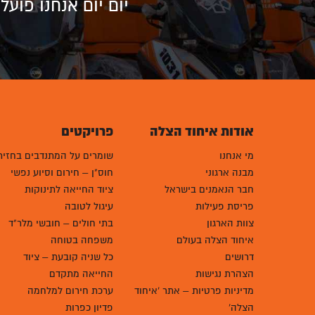
יום יום אנחנו פוע
אודות איחוד הצלה
פרויקטים
מי אנחנו
שומרים על המתנדבים בחזית
מבנה ארגוני
חוס"ן – חירום וסיוע נפשי
חבר הנאמנים בישראל
ציוד החייאה לתינוקות
פריסת פעילות
עיגול לטובה
צוות הארגון
בתי חולים – חובשי מלר"ד
איחוד הצלה בעולם
משפחה בטוחה
דרושים
כל שניה קובעת – ציוד
הצהרת נגישות
החייאה מתקדם
מדיניות פרטיות – אתר 'איחוד
ערכת חירום למלחמה
הצלה'
פדיון כפרות