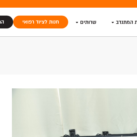
חנות לציוד רפואי
הת
ת המתנדב
שרותים