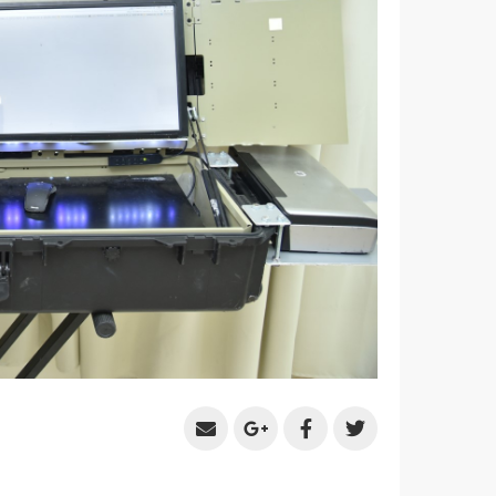
Share
Share
Share
Share
by
on
on
on