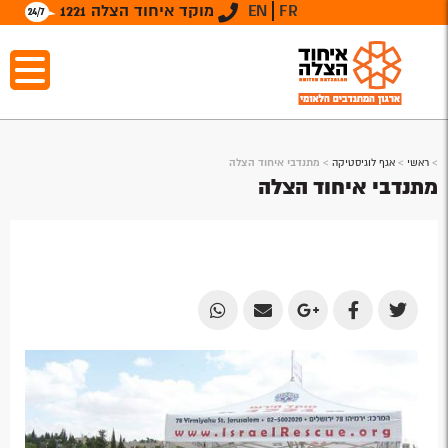
FR
EN
מוקד איחוד הצלה 1221
>
ראשי
>
אגף לוגיסטיקה
>
מתנדבי איחוד הצלה
מתנדבי איחוד הצלה
Share
Share
Share
Share
Share
by
by
on
on
on
Email
Email
Google
Facebook
Twitter
Plus