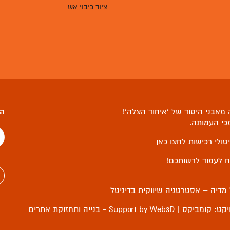
ציוד כיבוי אש
מאבני היסוד של ‘איחוד הצלה’!
הצ
כי העמותה
.
יטולי רכישות
לחצו כאן
ח לעמוד לרשותכם!
 מדיה – אסטרטגיה שיווקית בדיגיטל
ויקט:
קומביקס
| Support by Web3D -
בנייה ותחזוקת אתרים