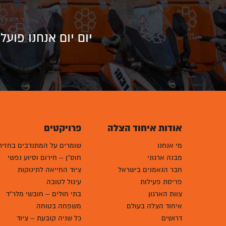
יום יום אנחנו פוע
אודות איחוד הצלה
פרויקטים
מי אנחנו
שומרים על המתנדבים בחזית
מבנה ארגוני
חוס"ן – חירום וסיוע נפשי
חבר הנאמנים בישראל
ציוד החייאה לתינוקות
פריסת פעילות
עיגול לטובה
צוות הארגון
בתי חולים – חובשי מלר"ד
איחוד הצלה בעולם
משפחה בטוחה
דרושים
כל שניה קובעת – ציוד