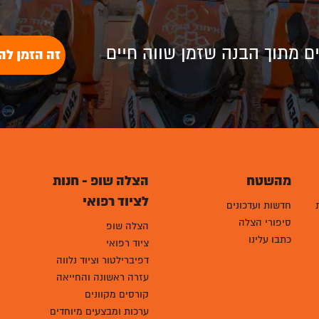
לים מתוך הבנה שזמן שווה חיים
זה הזמן לה
מהשטח
הצלה שופ - חנות
לציוד רפואי
חדשות ועדכונים
סיפורי הצלה
הצלה שופ
כתבו עלינו
ציוד רפואי
דפיברילטור וציוד נלווה
עזרה ראשונה והחייאה
קורסים מקוונים
ערכות ומבצעים מיוחדים