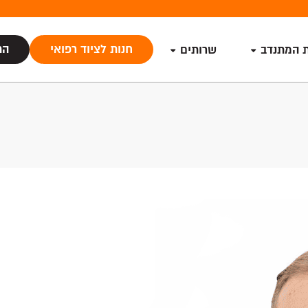
חנות לציוד רפואי
הת
ת המתנדב
שרותים