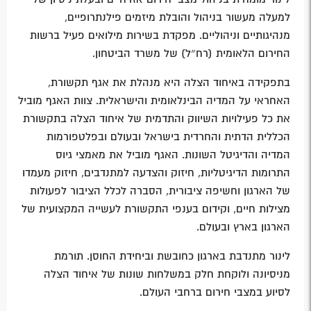
למעלה מעשור בניהול והובלת מיזמים פילנתרופיים,
מנהיגותיים וניהוליים. מפקדת בשירות מילואים פעיל ברשות
החירום הלאומית (רח״ל) של משרד הביטחון.
בתפקידה באיחוד הצלה היא מנהלת את אגף תקשורת,
האחראי על המדיה הבינלאומית והישראלית. צוות האגף מוביל
את כל פעילויות השיווק והתדמית של איחוד הצלה בתקשורת
הכללית הדתית והחרדית בישראל ובעולם ובפלטפורמות
המדיה והדיגיטל השונות. האגף מוביל את מאמצי גיוס
התרומות הדיגיטליות, חיזוק והצדעה למתנדבים, חיזוק מעמדו
של הארגון וחשיפה ציבורית, הסברה לכלל הציבור לפעולות
מצילות חיים, וקידום בענפי התקשורת לעשייה המקצועית של
הארגון בארץ ובעולם.
לינור מתנדבת בארגון כחובשת וביחידת החוסן. תורמת
מניסיונה ולוקחת חלק במשלחות שונות של איחוד הצלה
לסיוע במצבי חירום ברחבי העולם.