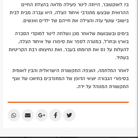
ב7 לאוקטובר, הייתה לינור פעילה מלאה בהצלת החיים
ההרואית שבצעו מתנדבי איחוד הצלה, היא עברה מבית לבית
בישובי עוטף עזה והצילה את חייהם של ילדים ואנשים.
בימים ובשבועות שלאחר מכן נשלחה לינור למוקדי הסברה
בארץ ובחו"ל, במטרה לספר את סיפורו של איחוד הצלה,
להעלות על נס את תרומתו בעבר, ואת נחיצותו רבת הקריטיות
בעתיד.
לאחר המלחמה, הוצפה התקשורת הישראלית והבין לאומית
בסיפורי הגבורה יוצאי הדופן של המתנדבים בתיווכו של אגף
התקשורת המנוהל על ידה.
Share
Share
Share
Share
Share
by
by
on
on
on
Email
Email
Google
Facebook
Twitter