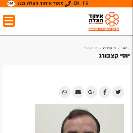
FR
EN
מוקד איחוד הצלה 1221
>
ראשי
>
יוסי קצבורג
>
יוסי קצבורג
יוסי קצבורג
Share
Share
Share
Share
Share
by
by
on
on
on
Email
Email
Google
Facebook
Twitter
Plus