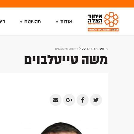
אודות
מהשטח
בי
>
ראשי
>
דוד קריספיל
>
משה טייטלבוים
משה טייטלבוים
Share
Share
Share
Share
by
on
on
on
Email
Google
Facebook
Twitter
Plus