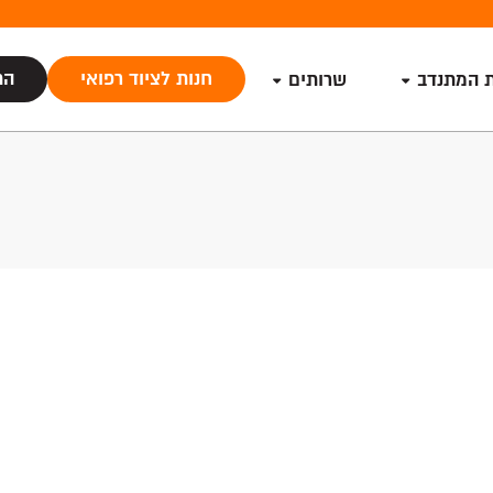
חנות לציוד רפואי
הת
ת המתנדב
שרותים