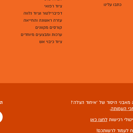
כתבו עלינו
ציוד רפואי
דפיברילטור וציוד נלווה
עזרה ראשונה והחייאה
קורסים מקוונים
ערכות ומבצעים מיוחדים
ציוד כיבוי אש
מאבני היסוד של ‘איחוד הצלה’!
הצ
כי העמותה
.
יטולי רכישות
לחצו כאן
ח לעמוד לרשותכם!