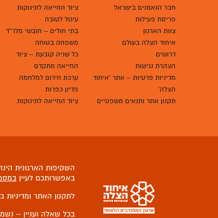
חבר הנאמנים בישראל
ציוד החייאה לתינוקות
פריסת פעילות
עיגול לטובה
צוות הארגון
בתי חולים – חובשי מלר"ד
איחוד הצלה בעולם
משפחה בטוחה
דרושים
כל שניה קובעת – ציוד
הצהרת נגישות
החייאה מתקדם
מדיניות פרטיות – אתר 'איחוד
ערכת חירום למלחמה
הצלה'
פדיון כפרות
תקנון אתר ותנאים משפטיים
ציוד החייאה לתינוקות
השקיפות הארגונית הינה 
באפשרותכם לעיין
במסמ
לתקנון האתר ומדיניות ב
בכל שאלה ועניין – נשמ