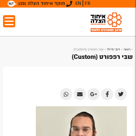
FR
EN
מוקד איחוד הצלה 1221
>
ראשי
>
דובי מייזל
>
שבי רפפורט (Custom)
שבי רפפורט (Custom)
Share
Share
Share
Share
Share
by
by
on
on
on
Email
Email
Google
Facebook
Twitter
Plus