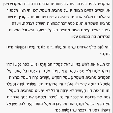
המקדש לכפר בעדם. ועתה בעוונותינו הרבים חרב בית המקדש ואין
אנו יכולים לקיים מצווה זו של מחצית השקל. לכן יהי רצון מלפניך
ה' אלוהינו ואלהי אבותינו שיהא זה שיח שפתותינו שקורין פרשת
מחצית השקל ונותנים כסף זכר למחצית השקל לצדקה. ויעלה
לפניך כאילו קיימנו מצות מחצית השקל בפועל, היא וכל המצוות
הכלולות בה במקום עליון.
וִיהִי נֹעַם אֲדֹנָי אֱלֹהֵינוּ עָלֵינוּ וּמַעֲשֵׂה יָדֵינוּ כּוֹנְנָה עָלֵינוּ וּמַעֲשֵׂה יָדֵינוּ
כּוֹנְנֵהוּ
"כִּי תִשָּׂא אֶת רֹאשׁ בְּנֵי יִשְׂרָאֵל לִפְקֻדֵיהֶם וְנָתְנוּ אִישׁ כֹּפֶר נַפְשׁוֹ לַה'
בִּפְקֹד אֹתָם וְלֹא יִהְיֶה בָהֶם נֶגֶף בִּפְקֹד אֹתָם: זֶה יִתְּנוּ כָּל הָעֹבֵר עַל
הַפְּקֻדִים מַחֲצִית הַשֶּׁקֶל בְּשֶׁקֶל הַקֹּדֶשׁ עֶשְׂרִים גֵּרָה הַשֶּׁקֶל מַחֲצִית
הַשֶּׁקֶל תְּרוּמָה לַה': כֹּל הָעֹבֵר עַל הַפְּקֻדִים מִבֶּן עֶשְׂרִים שָׁנָה וָמָעְלָה
יִתֵּן תְּרוּמַת ה': הֶעָשִׁיר לֹא יַרְבֶּה וְהַדַּל לֹא יַמְעִיט מִמַּחֲצִית הַשָּׁקֶל
לָתֵת אֶת תְּרוּמַת ה' לְכַפֵּר עַל נַפְשֹׁתֵיכֶם: וְלָקַחְתָּ אֶת כֶּסֶף הַכִּפֻּרִים
מֵאֵת בְּנֵי יִשְׂרָאֵל וְנָתַתָּ אֹתוֹ עַל עֲבֹדַת אֹהֶל מוֹעֵד וְהָיָה לִבְנֵי יִשְׂרָאֵל
לְזִכָּרוֹן לִפְנֵי ה' לְכַפֵּר עַל נַפְשֹׁתֵיכֶם"