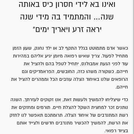
ואינו בא לידי חסרון כיס באותה
שנה… והמתמיד בה מידי שנה
יראה זרע ויאריך ימים"
כאשר אדם מתמוטט בגלל התקף לב או ילד נחנק, שעון הזמן
מתחיל לפעול. צריך שאיש רפואה מיומן יגיע אליהם במהירות
עוד לפני הגעת אמבולנס, יתחיל לטפל בהם ולהציל את
חייהם. כשקורה משהו כזה, החובשים, הפראמדיקים וגם
הרופאים שלנו באיחוד הצלה עוזבים הכל וממהרים להציל את
חייהם.
כדי שיצליחו להמשיך ולעשות זאת, אנו זקוקים לעזרתך. השנה
נותנים זכר למחצית השקל להצלת חיים. תורמים ומחזקים את
רשת המתנדבים של איחוד הצלה. תרומתכם תאפשר לנו לחזק
את הרשת, להמשיך להכשיר מתנדבים חדשים ולצייד אותם
בציוד רפואי.