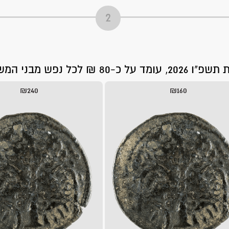
פש מבני המשפחה.
₪240
₪160