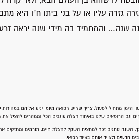
בטח לו שהוא בן העולם הבא, ולא יקרה לו
רה גזרה עליו או על בני ביתו ח"ו היא מתב
ותה שנה… והמתמיד בה מידי שנה יראה זרע ו
 הזמן מתחיל לפעול. צריך שאיש רפואה מיומן יגיע אליהם במהירות ע
ם וגם הרופאים שלנו באיחוד הצלה עוזבים הכל וממהרים להציל את ח
רתך. השנה נותנים זכר למחצית השקל להצלת חיים. תורמים ומחזקים 
 חדשים ולצייד אותם בציוד רפואי.