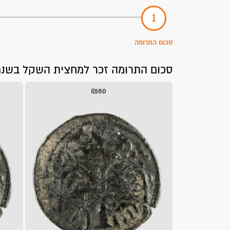
סכום התרומה
סכום התרומה זכר למחצית השקל בשנת תשפ"ו 2026, עומד על כ-80 ₪ לכל נ
₪80