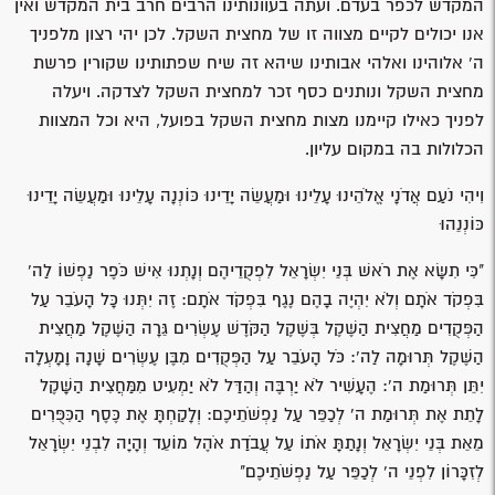
המקדש לכפר בעדם. ועתה בעוונותינו הרבים חרב בית המקדש ואין
אנו יכולים לקיים מצווה זו של מחצית השקל. לכן יהי רצון מלפניך
ה' אלוהינו ואלהי אבותינו שיהא זה שיח שפתותינו שקורין פרשת
מחצית השקל ונותנים כסף זכר למחצית השקל לצדקה. ויעלה
לפניך כאילו קיימנו מצות מחצית השקל בפועל, היא וכל המצוות
הכלולות בה במקום עליון.
וִיהִי נֹעַם אֲדֹנָי אֱלֹהֵינוּ עָלֵינוּ וּמַעֲשֵׂה יָדֵינוּ כּוֹנְנָה עָלֵינוּ וּמַעֲשֵׂה יָדֵינוּ
כּוֹנְנֵהוּ
"כִּי תִשָּׂא אֶת רֹאשׁ בְּנֵי יִשְׂרָאֵל לִפְקֻדֵיהֶם וְנָתְנוּ אִישׁ כֹּפֶר נַפְשׁוֹ לַה'
בִּפְקֹד אֹתָם וְלֹא יִהְיֶה בָהֶם נֶגֶף בִּפְקֹד אֹתָם: זֶה יִתְּנוּ כָּל הָעֹבֵר עַל
הַפְּקֻדִים מַחֲצִית הַשֶּׁקֶל בְּשֶׁקֶל הַקֹּדֶשׁ עֶשְׂרִים גֵּרָה הַשֶּׁקֶל מַחֲצִית
הַשֶּׁקֶל תְּרוּמָה לַה': כֹּל הָעֹבֵר עַל הַפְּקֻדִים מִבֶּן עֶשְׂרִים שָׁנָה וָמָעְלָה
יִתֵּן תְּרוּמַת ה': הֶעָשִׁיר לֹא יַרְבֶּה וְהַדַּל לֹא יַמְעִיט מִמַּחֲצִית הַשָּׁקֶל
לָתֵת אֶת תְּרוּמַת ה' לְכַפֵּר עַל נַפְשֹׁתֵיכֶם: וְלָקַחְתָּ אֶת כֶּסֶף הַכִּפֻּרִים
מֵאֵת בְּנֵי יִשְׂרָאֵל וְנָתַתָּ אֹתוֹ עַל עֲבֹדַת אֹהֶל מוֹעֵד וְהָיָה לִבְנֵי יִשְׂרָאֵל
לְזִכָּרוֹן לִפְנֵי ה' לְכַפֵּר עַל נַפְשֹׁתֵיכֶם"