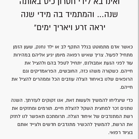
ואינו בא לידי חסרון כיס באותה
שנה… והמתמיד בה מידי שנה
יראה זרע ויאריך ימים"
כאשר אדם מתמוטט בגלל התקף לב או ילד נחנק, שעון הזמן
מתחיל לפעול. צריך שאיש רפואה מיומן יגיע אליהם במהירות
עוד לפני הגעת אמבולנס, יתחיל לטפל בהם ולהציל את
חייהם. כשקורה משהו כזה, החובשים, הפראמדיקים וגם
הרופאים שלנו באיחוד הצלה עוזבים הכל וממהרים להציל את
חייהם.
כדי שיצליחו להמשיך ולעשות זאת, אנו זקוקים לעזרתך. השנה
נותנים זכר למחצית השקל להצלת חיים. תורמים ומחזקים את
רשת המתנדבים של איחוד הצלה. תרומתכם תאפשר לנו לחזק
את הרשת, להמשיך להכשיר מתנדבים חדשים ולצייד אותם
בציוד רפואי.