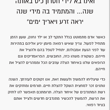
ואינו בא לידי חסרון כיס באותה
שנה… והמתמיד בה מידי שנה
יראה זרע ויאריך ימים"
כאשר אדם מתמוטט בגלל התקף לב או ילד נחנק, שעון הזמן
מתחיל לפעול. צריך שאיש רפואה מיומן יגיע אליהם במהירות
עוד לפני הגעת אמבולנס, יתחיל לטפל בהם ולהציל את
חייהם. כשקורה משהו כזה, החובשים, הפראמדיקים וגם
הרופאים שלנו באיחוד הצלה עוזבים הכל וממהרים להציל את
חייהם.
כדי שיצליחו להמשיך ולעשות זאת, אנו זקוקים לעזרתך. השנה
נותנים זכר למחצית השקל להצלת חיים. תורמים ומחזקים את
רשת המתנדבים של איחוד הצלה. תרומתכם תאפשר לנו לחזק
את הרשת, להמשיך להכשיר מתנדבים חדשים ולצייד אותם
בציוד רפואי.