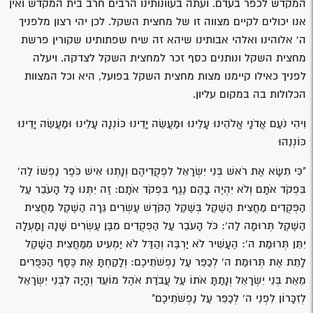
המקדש לכפר בעדם. ועתה בעוונותינו הרבים חרב בית המקדש ואין
אנו יכולים לקיים מצווה זו של מחצית השקל. לכן יהי רצון מלפניך
ה' אלוהינו ואלהי אבותינו שיהא זה שיח שפתותינו שקורין פרשת
מחצית השקל ונותנים כסף זכר למחצית השקל לצדקה. ויעלה
לפניך כאילו קיימנו מצות מחצית השקל בפועל, היא וכל המצוות
הכלולות בה במקום עליון.
וִיהִי נֹעַם אֲדֹנָי אֱלֹהֵינוּ עָלֵינוּ וּמַעֲשֵׂה יָדֵינוּ כּוֹנְנָה עָלֵינוּ וּמַעֲשֵׂה יָדֵינוּ
כּוֹנְנֵהוּ
"כִּי תִשָּׂא אֶת רֹאשׁ בְּנֵי יִשְׂרָאֵל לִפְקֻדֵיהֶם וְנָתְנוּ אִישׁ כֹּפֶר נַפְשׁוֹ לַה'
בִּפְקֹד אֹתָם וְלֹא יִהְיֶה בָהֶם נֶגֶף בִּפְקֹד אֹתָם: זֶה יִתְּנוּ כָּל הָעֹבֵר עַל
הַפְּקֻדִים מַחֲצִית הַשֶּׁקֶל בְּשֶׁקֶל הַקֹּדֶשׁ עֶשְׂרִים גֵּרָה הַשֶּׁקֶל מַחֲצִית
הַשֶּׁקֶל תְּרוּמָה לַה': כֹּל הָעֹבֵר עַל הַפְּקֻדִים מִבֶּן עֶשְׂרִים שָׁנָה וָמָעְלָה
יִתֵּן תְּרוּמַת ה': הֶעָשִׁיר לֹא יַרְבֶּה וְהַדַּל לֹא יַמְעִיט מִמַּחֲצִית הַשָּׁקֶל
לָתֵת אֶת תְּרוּמַת ה' לְכַפֵּר עַל נַפְשֹׁתֵיכֶם: וְלָקַחְתָּ אֶת כֶּסֶף הַכִּפֻּרִים
מֵאֵת בְּנֵי יִשְׂרָאֵל וְנָתַתָּ אֹתוֹ עַל עֲבֹדַת אֹהֶל מוֹעֵד וְהָיָה לִבְנֵי יִשְׂרָאֵל
לְזִכָּרוֹן לִפְנֵי ה' לְכַפֵּר עַל נַפְשֹׁתֵיכֶם"