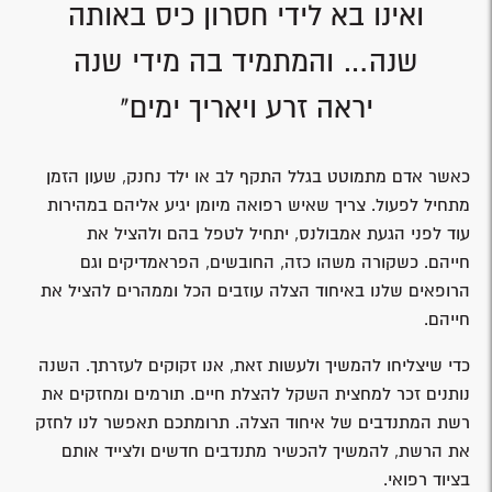
ואינו בא לידי חסרון כיס באותה
שנה… והמתמיד בה מידי שנה
יראה זרע ויאריך ימים"
כאשר אדם מתמוטט בגלל התקף לב או ילד נחנק, שעון הזמן
מתחיל לפעול. צריך שאיש רפואה מיומן יגיע אליהם במהירות
עוד לפני הגעת אמבולנס, יתחיל לטפל בהם ולהציל את
חייהם. כשקורה משהו כזה, החובשים, הפראמדיקים וגם
הרופאים שלנו באיחוד הצלה עוזבים הכל וממהרים להציל את
חייהם.
כדי שיצליחו להמשיך ולעשות זאת, אנו זקוקים לעזרתך. השנה
נותנים זכר למחצית השקל להצלת חיים. תורמים ומחזקים את
רשת המתנדבים של איחוד הצלה. תרומתכם תאפשר לנו לחזק
את הרשת, להמשיך להכשיר מתנדבים חדשים ולצייד אותם
בציוד רפואי.