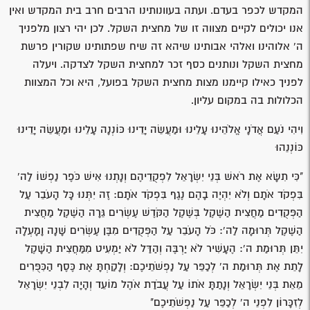
המקדש לכפר בעדם. ועתה בעוונותינו הרבים חרב בית המקדש ואין
אנו יכולים לקיים מצווה זו של מחצית השקל. לכן יהי רצון מלפניך
ה' אלוהינו ואלהי אבותינו שיהא זה שיח שפתותינו שקורין פרשת
מחצית השקל ונותנים כסף זכר למחצית השקל לצדקה. ויעלה
לפניך כאילו קיימנו מצות מחצית השקל בפועל, היא וכל המצוות
הכלולות בה במקום עליון.
וִיהִי נֹעַם אֲדֹנָי אֱלֹהֵינוּ עָלֵינוּ וּמַעֲשֵׂה יָדֵינוּ כּוֹנְנָה עָלֵינוּ וּמַעֲשֵׂה יָדֵינוּ
כּוֹנְנֵהוּ
"כִּי תִשָּׂא אֶת רֹאשׁ בְּנֵי יִשְׂרָאֵל לִפְקֻדֵיהֶם וְנָתְנוּ אִישׁ כֹּפֶר נַפְשׁוֹ לַה'
בִּפְקֹד אֹתָם וְלֹא יִהְיֶה בָהֶם נֶגֶף בִּפְקֹד אֹתָם: זֶה יִתְּנוּ כָּל הָעֹבֵר עַל
הַפְּקֻדִים מַחֲצִית הַשֶּׁקֶל בְּשֶׁקֶל הַקֹּדֶשׁ עֶשְׂרִים גֵּרָה הַשֶּׁקֶל מַחֲצִית
הַשֶּׁקֶל תְּרוּמָה לַה': כֹּל הָעֹבֵר עַל הַפְּקֻדִים מִבֶּן עֶשְׂרִים שָׁנָה וָמָעְלָה
יִתֵּן תְּרוּמַת ה': הֶעָשִׁיר לֹא יַרְבֶּה וְהַדַּל לֹא יַמְעִיט מִמַּחֲצִית הַשָּׁקֶל
לָתֵת אֶת תְּרוּמַת ה' לְכַפֵּר עַל נַפְשֹׁתֵיכֶם: וְלָקַחְתָּ אֶת כֶּסֶף הַכִּפֻּרִים
מֵאֵת בְּנֵי יִשְׂרָאֵל וְנָתַתָּ אֹתוֹ עַל עֲבֹדַת אֹהֶל מוֹעֵד וְהָיָה לִבְנֵי יִשְׂרָאֵל
לְזִכָּרוֹן לִפְנֵי ה' לְכַפֵּר עַל נַפְשֹׁתֵיכֶם"