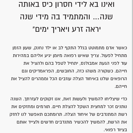
ואינו בא לידי חסרון כיס באותה
שנה… והמתמיד בה מידי שנה
יראה זרע ויאריך ימים"
כאשר אדם מתמוטט בגלל התקף לב או ילד נחנק, שעון הזמן
מתחיל לפעול. צריך שאיש רפואה מיומן יגיע אליהם במהירות
עוד לפני הגעת אמבולנס, יתחיל לטפל בהם ולהציל את
חייהם. כשקורה משהו כזה, החובשים, הפראמדיקים וגם
הרופאים שלנו באיחוד הצלה עוזבים הכל וממהרים להציל את
חייהם.
כדי שיצליחו להמשיך ולעשות זאת, אנו זקוקים לעזרתך. השנה
נותנים זכר למחצית השקל להצלת חיים. תורמים ומחזקים את
רשת המתנדבים של איחוד הצלה. תרומתכם תאפשר לנו לחזק
את הרשת, להמשיך להכשיר מתנדבים חדשים ולצייד אותם
בציוד רפואי.