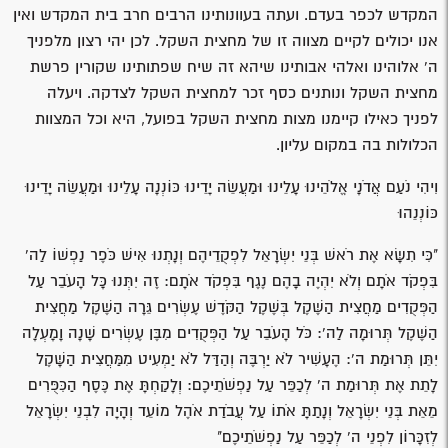
המקדש לכפר בעדם. ועתה בעוונותינו הרבים חרב בית המקדש ואין
אנו יכולים לקיים מצווה זו של מחצית השקל. לכן יהי רצון מלפניך
ה' אלוהינו ואלהי אבותינו שיהא זה שיח שפתותינו שקורין פרשת
מחצית השקל ונותנים כסף זכר למחצית השקל לצדקה. ויעלה
לפניך כאילו קיימנו מצות מחצית השקל בפועל, היא וכל המצוות
הכלולות בה במקום עליון.
וִיהִי נֹעַם אֲדֹנָי אֱלֹהֵינוּ עָלֵינוּ וּמַעֲשֵׂה יָדֵינוּ כּוֹנְנָה עָלֵינוּ וּמַעֲשֵׂה יָדֵינוּ
כּוֹנְנֵהוּ
"כִּי תִשָּׂא אֶת רֹאשׁ בְּנֵי יִשְׂרָאֵל לִפְקֻדֵיהֶם וְנָתְנוּ אִישׁ כֹּפֶר נַפְשׁוֹ לַה'
בִּפְקֹד אֹתָם וְלֹא יִהְיֶה בָהֶם נֶגֶף בִּפְקֹד אֹתָם: זֶה יִתְּנוּ כָּל הָעֹבֵר עַל
הַפְּקֻדִים מַחֲצִית הַשֶּׁקֶל בְּשֶׁקֶל הַקֹּדֶשׁ עֶשְׂרִים גֵּרָה הַשֶּׁקֶל מַחֲצִית
הַשֶּׁקֶל תְּרוּמָה לַה': כֹּל הָעֹבֵר עַל הַפְּקֻדִים מִבֶּן עֶשְׂרִים שָׁנָה וָמָעְלָה
יִתֵּן תְּרוּמַת ה': הֶעָשִׁיר לֹא יַרְבֶּה וְהַדַּל לֹא יַמְעִיט מִמַּחֲצִית הַשָּׁקֶל
לָתֵת אֶת תְּרוּמַת ה' לְכַפֵּר עַל נַפְשֹׁתֵיכֶם: וְלָקַחְתָּ אֶת כֶּסֶף הַכִּפֻּרִים
מֵאֵת בְּנֵי יִשְׂרָאֵל וְנָתַתָּ אֹתוֹ עַל עֲבֹדַת אֹהֶל מוֹעֵד וְהָיָה לִבְנֵי יִשְׂרָאֵל
לְזִכָּרוֹן לִפְנֵי ה' לְכַפֵּר עַל נַפְשֹׁתֵיכֶם"