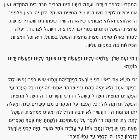
המקדש לכפר בעדם. ועתה בעוונותינו הרבים חרב בית המקדש ואין
אנו יכולים לקיים מצווה זו של מחצית השקל. לכן יהי רצון מלפניך
ה' אלוהינו ואלהי אבותינו שיהא זה שיח שפתותינו שקורין פרשת
מחצית השקל ונותנים כסף זכר למחצית השקל לצדקה. ויעלה
לפניך כאילו קיימנו מצות מחצית השקל בפועל, היא וכל המצוות
הכלולות בה במקום עליון.
וִיהִי נֹעַם אֲדֹנָי אֱלֹהֵינוּ עָלֵינוּ וּמַעֲשֵׂה יָדֵינוּ כּוֹנְנָה עָלֵינוּ וּמַעֲשֵׂה יָדֵינוּ
כּוֹנְנֵהוּ
"כִּי תִשָּׂא אֶת רֹאשׁ בְּנֵי יִשְׂרָאֵל לִפְקֻדֵיהֶם וְנָתְנוּ אִישׁ כֹּפֶר נַפְשׁוֹ לַה'
בִּפְקֹד אֹתָם וְלֹא יִהְיֶה בָהֶם נֶגֶף בִּפְקֹד אֹתָם: זֶה יִתְּנוּ כָּל הָעֹבֵר עַל
הַפְּקֻדִים מַחֲצִית הַשֶּׁקֶל בְּשֶׁקֶל הַקֹּדֶשׁ עֶשְׂרִים גֵּרָה הַשֶּׁקֶל מַחֲצִית
הַשֶּׁקֶל תְּרוּמָה לַה': כֹּל הָעֹבֵר עַל הַפְּקֻדִים מִבֶּן עֶשְׂרִים שָׁנָה וָמָעְלָה
יִתֵּן תְּרוּמַת ה': הֶעָשִׁיר לֹא יַרְבֶּה וְהַדַּל לֹא יַמְעִיט מִמַּחֲצִית הַשָּׁקֶל
לָתֵת אֶת תְּרוּמַת ה' לְכַפֵּר עַל נַפְשֹׁתֵיכֶם: וְלָקַחְתָּ אֶת כֶּסֶף הַכִּפֻּרִים
מֵאֵת בְּנֵי יִשְׂרָאֵל וְנָתַתָּ אֹתוֹ עַל עֲבֹדַת אֹהֶל מוֹעֵד וְהָיָה לִבְנֵי יִשְׂרָאֵל
לְזִכָּרוֹן לִפְנֵי ה' לְכַפֵּר עַל נַפְשֹׁתֵיכֶם"