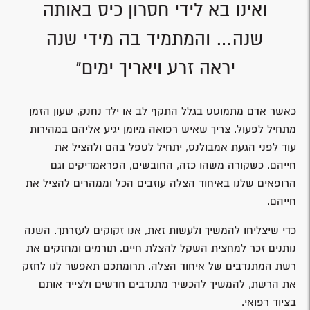
ואינו בא לידי חסרון כיס באותה
שנה… והמתמיד בה מידי שנה
יראה זרע ויאריך ימים"
כאשר אדם מתמוטט בגלל התקף לב או ילד נחנק, שעון הזמן
מתחיל לפעול. צריך שאיש רפואה מיומן יגיע אליהם במהירות
עוד לפני הגעת אמבולנס, יתחיל לטפל בהם ולהציל את
חייהם. כשקורה משהו כזה, החובשים, הפראמדיקים וגם
הרופאים שלנו באיחוד הצלה עוזבים הכל וממהרים להציל את
חייהם.
כדי שיצליחו להמשיך ולעשות זאת, אנו זקוקים לעזרתך. השנה
נותנים זכר למחצית השקל להצלת חיים. תורמים ומחזקים את
רשת המתנדבים של איחוד הצלה. תרומתכם תאפשר לנו לחזק
את הרשת, להמשיך להכשיר מתנדבים חדשים ולצייד אותם
בציוד רפואי.