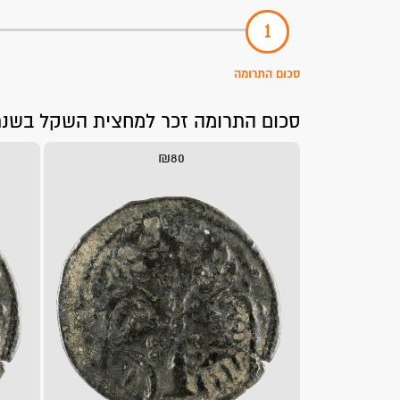
סכום התרומה
סכום התרומה זכר למחצית השקל בשנת תשפ"ו 2026, עומד על כ-80 ₪ לכל נ
₪80