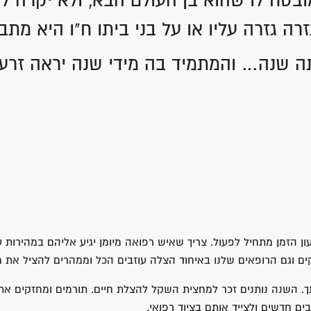
בטח לו שהוא בן העולם הבא, ולא יקרה לו
רה גזרה עליו או על בני ביתו ח"ו היא מתב
ותה שנה… והמתמיד בה מידי שנה יראה זרע ו
 הזמן מתחיל לפעול. צריך שאיש רפואה מיומן יגיע אליהם במהירות ע
ם וגם הרופאים שלנו באיחוד הצלה עוזבים הכל וממהרים להציל את ח
רתך. השנה נותנים זכר למחצית השקל להצלת חיים. תורמים ומחזקים 
 חדשים ולצייד אותם בציוד רפואי.