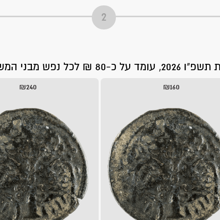
פש מבני המשפחה.
₪240
₪160