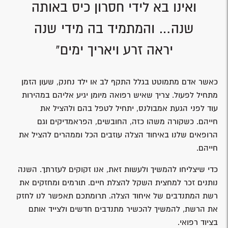
ואינו בא לידי חסרון כיס באותה
שנה… והמתמיד בה מידי שנה
יראה זרע ויאריך ימים"
כאשר אדם מתמוטט בגלל התקף לב או ילד נחנק, שעון הזמן
מתחיל לפעול. צריך שאיש רפואה מיומן יגיע אליהם במהירות
עוד לפני הגעת אמבולנס, יתחיל לטפל בהם ולהציל את
חייהם. כשקורה משהו כזה, החובשים, הפראמדיקים וגם
הרופאים שלנו באיחוד הצלה עוזבים הכל וממהרים להציל את
חייהם.
כדי שיצליחו להמשיך ולעשות זאת, אנו זקוקים לעזרתך. השנה
נותנים זכר למחצית השקל להצלת חיים. תורמים ומחזקים את
רשת המתנדבים של איחוד הצלה. תרומתכם תאפשר לנו לחזק
את הרשת, להמשיך להכשיר מתנדבים חדשים ולצייד אותם
בציוד רפואי.