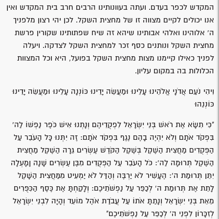
המקדש לכפר בעדם. ועתה בעוונותינו הרבים חרב בית המקדש ואין
אנו יכולים לקיים מצווה זו של מחצית השקל. לכן יהי רצון מלפניך
ה' אלוהינו ואלהי אבותינו שיהא זה שיח שפתותינו שקורין פרשת
מחצית השקל ונותנים כסף זכר למחצית השקל לצדקה. ויעלה
לפניך כאילו קיימנו מצות מחצית השקל בפועל, היא וכל המצוות
הכלולות בה במקום עליון.
וִיהִי נֹעַם אֲדֹנָי אֱלֹהֵינוּ עָלֵינוּ וּמַעֲשֵׂה יָדֵינוּ כּוֹנְנָה עָלֵינוּ וּמַעֲשֵׂה יָדֵינוּ
כּוֹנְנֵהוּ
"כִּי תִשָּׂא אֶת רֹאשׁ בְּנֵי יִשְׂרָאֵל לִפְקֻדֵיהֶם וְנָתְנוּ אִישׁ כֹּפֶר נַפְשׁוֹ לַה'
בִּפְקֹד אֹתָם וְלֹא יִהְיֶה בָהֶם נֶגֶף בִּפְקֹד אֹתָם: זֶה יִתְּנוּ כָּל הָעֹבֵר עַל
הַפְּקֻדִים מַחֲצִית הַשֶּׁקֶל בְּשֶׁקֶל הַקֹּדֶשׁ עֶשְׂרִים גֵּרָה הַשֶּׁקֶל מַחֲצִית
הַשֶּׁקֶל תְּרוּמָה לַה': כֹּל הָעֹבֵר עַל הַפְּקֻדִים מִבֶּן עֶשְׂרִים שָׁנָה וָמָעְלָה
יִתֵּן תְּרוּמַת ה': הֶעָשִׁיר לֹא יַרְבֶּה וְהַדַּל לֹא יַמְעִיט מִמַּחֲצִית הַשָּׁקֶל
לָתֵת אֶת תְּרוּמַת ה' לְכַפֵּר עַל נַפְשֹׁתֵיכֶם: וְלָקַחְתָּ אֶת כֶּסֶף הַכִּפֻּרִים
מֵאֵת בְּנֵי יִשְׂרָאֵל וְנָתַתָּ אֹתוֹ עַל עֲבֹדַת אֹהֶל מוֹעֵד וְהָיָה לִבְנֵי יִשְׂרָאֵל
לְזִכָּרוֹן לִפְנֵי ה' לְכַפֵּר עַל נַפְשֹׁתֵיכֶם"